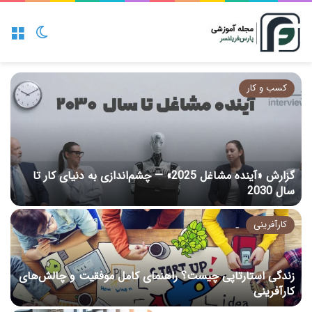
منو
تغییر پو
کسب و کار
گزارش «آینده مشاغل 2025» — چشم‌اندازی به دنیای کار تا
آ
سال 2030
ا
کارآفرینی
زندگی استارتاپی چیست؟ راهنمای کامل موفقیت و چالش‌های
ا
کارآفرینی
ب