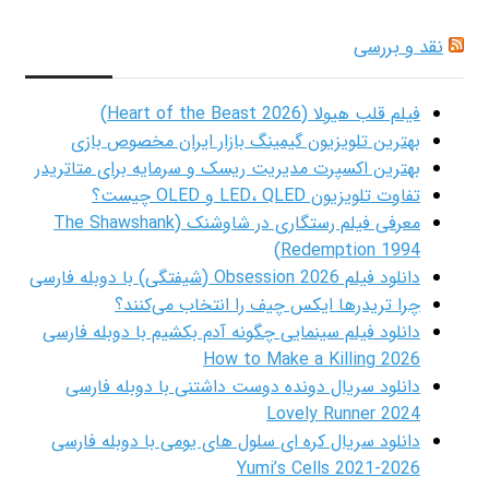
نقد و بررسی
فیلم قلب هیولا (Heart of the Beast 2026)
بهترین تلویزیون گیمینگ بازار ایران مخصوص بازی
بهترین اکسپرت مدیریت ریسک و سرمایه برای متاتریدر
تفاوت تلویزیون LED، QLED و OLED چیست؟
معرفی فیلم رستگاری در شاوشنک (The Shawshank
Redemption 1994)
دانلود فیلم Obsession 2026 (شیفتگی) با دوبله فارسی
چرا تریدرها ایکس چیف را انتخاب می‌کنند؟
دانلود فیلم سینمایی چگونه آدم بکشیم با دوبله فارسی
How to Make a Killing 2026
دانلود سریال دونده دوست داشتنی با دوبله فارسی
Lovely Runner 2024
دانلود سریال کره ای سلول های یومی با دوبله فارسی
Yumi’s Cells 2021-2026