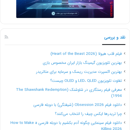
سازمان‌ها زمانی این پروپوزال را درخواست می‌کنند که
نیازمندی‌هایی داشته باشند. در چنین مواقعی شرکت‌ها
می‌توانند راه‌حل‌های خود را به همراه قیمت پیشنهادی در
قالب یک پروپوزال RFP برای سازمان مربوطه ارسال کنند.
نقد و بررسی
دعوت به مناقصه (IFB)
فیلم قلب هیولا (Heart of the Beast 2026)
بهترین تلویزیون گیمینگ بازار ایران مخصوص بازی
سازمان‌ها زمانی از این پروپوزال استفاده می‌کنند که شرح
بهترین اکسپرت مدیریت ریسک و سرمایه برای متاتریدر
وظایف و دامنۀ کاری مشخص و از پیش تعریف شده داشته
تفاوت تلویزیون LED، QLED و OLED چیست؟
باشند و بخواهند شرکت‌های مختلف برای انجام پروژه‌های
معرفی فیلم رستگاری در شاوشنک (The Shawshank Redemption
آنان با یکدیگر رقابت کنند. پروپوزالی که شما در چنین
1994)
دانلود فیلم Obsession 2026 (شیفتگی) با دوبله فارسی
مواقعی می‌نویسید، باید نشان دهد که می‌توانید کارهای
چرا تریدرها ایکس چیف را انتخاب می‌کنند؟
خواسته شده را با قیمت پیشنهادی خودتان انجام دهید و
دانلود فیلم سینمایی چگونه آدم بکشیم با دوبله فارسی How to Make a
برتری‌های نسبت به دیگر رقبای حاضر در مناقصه نیز دارید.
Killing 2026