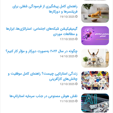
راهنمای کامل پیشگیری از فرسودگی شغلی برای
پیشرفت و تأمین اعتبارات مورد نیاز خود، باید پروپوزال
فریلنسرها و دورکارها
تجاری بنویسند و در آن به این موارد اشاره کنند:
19/10/2025
گیمیفیکیشن شبکه‌های اجتماعی: استراتژی‌ها، ابزارها
– برنامه‌های دقیق برای اجرای پروژه‌ها
و مطالعات موردی
17/10/2025
– بودجۀ شرکت
چگونه در سال ۲۰۲۶ به‌صورت دورکار و مؤثر کار کنیم؟
14/10/2025
– اهداف بازاریابی و فروش
زندگی استارتاپی چیست؟ راهنمای کامل موفقیت و
پروپوزال تجاری چه انواعی دارد؟
چالش‌های کارآفرینی
12/10/2025
پروپوزال‌های تجاری در یک دسته‌بندی کلی به دو گروه
نقش هوش مصنوعی در جذب سرمایه استارتاپ‌ها
تقسیم می‌شوند: پروپوزال‌های سفارشی و پروپوزال‌های
11/10/2025
غیرسفارشی. آشنایی با تفاوت‌های ساختاری این دو نوع