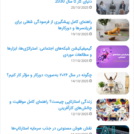
دنیای کار تا سال 2030
شما را بیدار و آگاه کند! منطقی است که یافتن چنین فردی
25/10/2025
چندان آسان نباشد.
راهنمای کامل پیشگیری از فرسودگی شغلی برای
فریلنسرها و دورکارها
19/10/2025
من براساس تجربۀ پانزده‌سالۀ خود در صنعت تبلیغات و به
اقتضای شغلم، در طول این سال‌ها با چندین فریلنسر کار
گیمیفیکیشن شبکه‌های اجتماعی: استراتژی‌ها، ابزارها
و مطالعات موردی
کرده‌ام و روش‌ها و گام‌هایی برای
یافتن بهترین فریلنسر
17/10/2025
یافته‌ام که همیشه جواب می‌دهد.
چگونه در سال ۲۰۲۶ به‌صورت دورکار و مؤثر کار کنیم؟
14/10/2025
در ادامه شیوۀ هفت‌مرحله‌ای خود برای پیدا کردن
فریلنسرهای حرفه‌ای را با شما در میان خواهم گذاشت.
زندگی استارتاپی چیست؟ راهنمای کامل موفقیت و
چالش‌های کارآفرینی
7 گام مهم برای یافتن بهترین فریلنسر
12/10/2025
ها
نقش هوش مصنوعی در جذب سرمایه استارتاپ‌ها