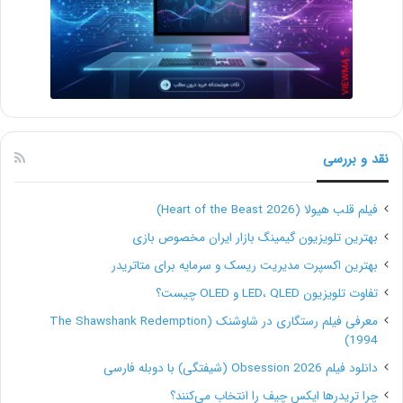
کارهایی را برایتان انجام دهد.
البته به خاطر داشته باشید که بعضی از این جزئیات مربوط
به خودتان است و لازم نیست در اختیار فریلنسرها قرار
بدهید. بعد از اینکه چند بار چنین نوشته‌هایی را تهیه کنید،
نقد و بررسی
به تعادل مورد نیاز در میزان ارائۀ اطلاعات به افراد نیز
خواهید رسید.
فیلم قلب هیولا (Heart of the Beast 2026)
بهترین تلویزیون گیمینگ بازار ایران مخصوص بازی
2- برای پروژه یک بودجۀ واقع‌بینانه در نظر بگیرید.
بهترین اکسپرت مدیریت ریسک و سرمایه برای متاتریدر
تفاوت تلویزیون LED، QLED و OLED چیست؟
درست است که درواقع تعیین بودجه هم باید در مرحلۀ قبل
معرفی فیلم رستگاری در شاوشنک (The Shawshank Redemption
و هنگام تهیۀ خلاصۀ پروژه انجام شود، اما به دلیل اهمیتی
1994)
که دارد، به‌صورت جداگانه نیز به آن می‌پردازیم.
دانلود فیلم Obsession 2026 (شیفتگی) با دوبله فارسی
چرا تریدرها ایکس چیف را انتخاب می‌کنند؟