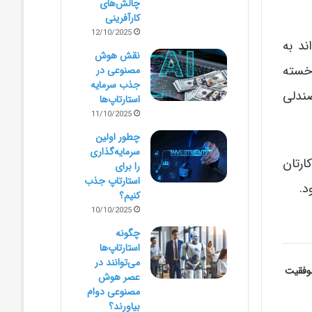
چالش‌های
کارآفرینی
12/10/2025
ند به
نقش هوش
خسته
مصنوعی در
جذب سرمایه
صندلی
استارتاپ‌ها
11/10/2025
چطور اولین
سرمایه‌گذاری
ارتان
را برای
استارتاپ جذب
د.
کنیم؟
10/10/2025
چگونه
استارتاپ‌ها
می‌توانند در
موفقیت
عصر هوش
مصنوعی دوام
بیاورند؟