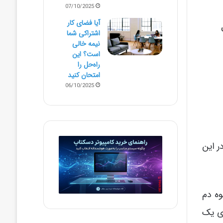
07/10/2025
آیا فضای کار
اشتراکی شما
نیمه‌ خالی
است؟ این
راه‌حل را
امتحان کنید
06/10/2025
ر این
وه دم
ای یک