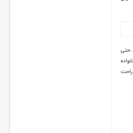
. حتی
نواده
 راحت