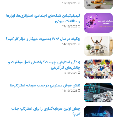
تخصصی‌تری کار کنید و در نتیجه درآمد بیشتری هم داشته
19/10/2025
باشید.
گیمیفیکیشن شبکه‌های اجتماعی: استراتژی‌ها، ابزارها
و مطالعات موردی
قرار گرفتن در معرض برندهای جهانی
17/10/2025
چگونه در سال ۲۰۲۶ به‌صورت دورکار و مؤثر کار کنیم؟
فریلنسینگ به جغرافیا و مکان زندگی شما محدود نمی‌شود.
14/10/2025
بنابراین می‌توانید پروژه‌ها و کارفرمایانی از سراسر دنیا داشته
باشید. رابطه داشتن با کسب و کارهای جهانی، موجب
زندگی استارتاپی چیست؟ راهنمای کامل موفقیت و
چالش‌های کارآفرینی
تقویت رزومه و افزایش توانایی‌ها و تجارب شما خواهد شد.
12/10/2025
نقش هوش مصنوعی در جذب سرمایه استارتاپ‌ها
بیشتر بخوانید:
راهنمای گام به گام استخدام فریلنسرها/
11/10/2025
بخش دوم
چطور اولین سرمایه‌گذاری را برای استارتاپ جذب
معایب فریلنسینگ چیست ؟
کنیم؟