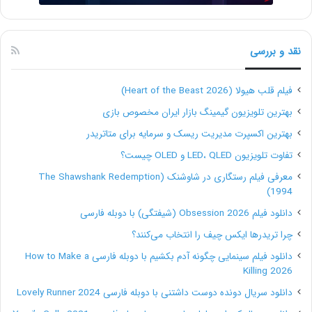
امنیت شغلی نامشخص
کار فریلنسری احتمالاً نامنظم است، به این معنا که ممکن
نقد و بررسی
است شما چندین ماه پروژه‌های زیادی داشته باشید و چند
ماه یا چند هفته هیچ پروژه‌ای نگیرید. بنابراین نباید انتظار
فیلم قلب هیولا (Heart of the Beast 2026)
داشته باشید که مثل یک کارمن، درآمد ثابتی داشته باشید.
بهترین تلویزیون گیمینگ بازار ایران مخصوص بازی
البته ممکن است در ماه‌هایی درآمد خیلی بیشتری نسبت به
بهترین اکسپرت مدیریت ریسک و سرمایه برای متاتریدر
کارمندان داشته باشید، اما بعضی از ماه‌ها هم ممکن است
تفاوت تلویزیون LED، QLED و OLED چیست؟
معرفی فیلم رستگاری در شاوشنک (The Shawshank Redemption
هیچ درآمدی نداشته باشید. بنابراین ضروری است که یاد
1994)
بگیرید درآمد خود را مدیریت کنید.
دانلود فیلم Obsession 2026 (شیفتگی) با دوبله فارسی
چرا تریدرها ایکس چیف را انتخاب می‌کنند؟
مسئولیت‌های اداری و قانونی
دانلود فیلم سینمایی چگونه آدم بکشیم با دوبله فارسی How to Make a
Killing 2026
شاید در پاسخ به سؤال سختی‌های فریلنسینگ چیست ،
دانلود سریال دونده دوست داشتنی با دوبله فارسی Lovely Runner 2024
بتوان گفت که سختی و حسن هم‌زمان آن این است که شما