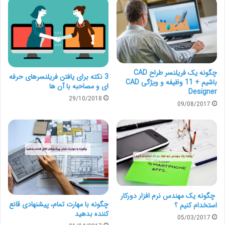
بگذاریم. با به‌کارگیری این نکات می‌توانید شبکه‌سازی در
فریلنسری را بیاموزید. هرچه ارتباطات شما بیشتر باشد،
شانس موفقیت و پیشرفتتان هم بیشتر خواهد بود.
چگونه یک فریلنسر طراح CAD
3 نکته برای یافتن فریلنسرهای حرفه
باشیم + 11 وظیفه و ویژگی CAD
ای و مصاحبه با آن ها
Designer
29/10/2018
09/08/2017
5 مهارت مهم و ضروری برای شبکه
سازی در فریلنسری
چگونه یک مهندس نرم افزار دورکار
چگونه با مهارت تمام، پیشنهادی قانع
استخدام کنیم ؟
کننده بدهید
1. هدف خود از شبکه‌سازی را مشخص کنید.
05/03/2017