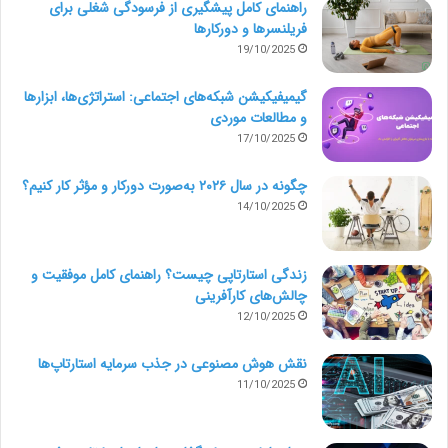
راهنمای کامل پیشگیری از فرسودگی شغلی برای
2. در رویدادهای مختلف شرکت کنید.
فریلنسرها و دورکارها
19/10/2025
یکی از بهترین راه‌های آشنا شدن با افراد جدید، شرکت در
گیمیفیکیشن شبکه‌های اجتماعی: استراتژی‌ها، ابزارها
رویدادهای تخصصی است. بهتر است قبل از شرکت در
و مطالعات موردی
رویداد، دربارۀ سخنرانان و سازمان میزبان تحقیق کنید. شما با
17/10/2025
معرفی خودتان به مدیران می‌توانید شانستان را برای پیدا
چگونه در سال ۲۰۲۶ به‌صورت دورکار و مؤثر کار کنیم؟
14/10/2025
کردن مشتریان جدید افزایش دهید.
3. در فضاهای کاری اشتراکی حضور داشته
زندگی استارتاپی چیست؟ راهنمای کامل موفقیت و
چالش‌های کارآفرینی
باشید.
12/10/2025
فریلنسرها، دورکارها، کارآفرینان و شرکت‌های نوپا عاشق
نقش هوش مصنوعی در جذب سرمایه استارتاپ‌ها
پاتوق‌ها و
فضاهای کار اشتراکی
هستند. فریلنسری که
11/10/2025
می‌خواهد با افراد جدید آشنا شود و شبکه‌سازی کند،