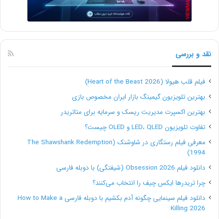
به‌راحتی از این فرصت‌ها باخبر شوید و با شرکت‌ها ارتباط
برقرار کنید.
نقد و بررسی
فیلم قلب هیولا (Heart of the Beast 2026)
بهترین تلویزیون گیمینگ بازار ایران مخصوص بازی
بهترین اکسپرت مدیریت ریسک و سرمایه برای متاتریدر
تفاوت تلویزیون LED، QLED و OLED چیست؟
معرفی فیلم رستگاری در شاوشنک (The Shawshank Redemption
1994)
دانلود فیلم Obsession 2026 (شیفتگی) با دوبله فارسی
5. تبلیغ کنید.
چرا تریدرها ایکس چیف را انتخاب می‌کنند؟
اگر اسم شما یا کسب‌وکارتان در وب‌سایت‌ها و پیج‌های
دانلود فیلم سینمایی چگونه آدم بکشیم با دوبله فارسی How to Make a
Killing 2026
مختلف شنیده شود، افراد بیشتری شما را می‌شناسند. شما با