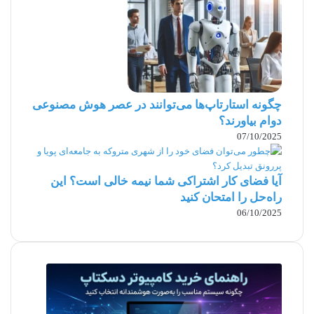
کرد. به فریلنسرهای منتخب ایمیل یا پیام بدهید و
زمان مصاحبۀ ویدئویی را تعیین کنید. برای مصاحبۀ
آنلاین می‌توانید از پلتفرم‌هایی مصل زوم، گوگل
میت، تماس تصویری واتس اپ، اسکایپ و… استفاده
چگونه استارتاپ‌ها می‌توانند در عصر هوش مصنوعی
کنید.
دوام بیاورند؟
4. توانایی‌های فریلنسر را ارزیابی کنید.
07/10/2025
در هنگام مصاحبه، تمام سؤالاتی را که برایتان مهم
آیا فضای کار اشتراکی شما نیمه‌ خالی است؟ این
است از فریلنسر بپرسید. بعد از آن دربارۀ توانایی‌ها و
راه‌حل را امتحان کنید
06/10/2025
مزیت‌هایی که می‌توانند به‌عنوان یک فریلنسر برای
سازمان شما داشته باشند سؤال کنید.
بعضی از سؤالات متداول برای استخدام فریلنسر
عبارت است از: