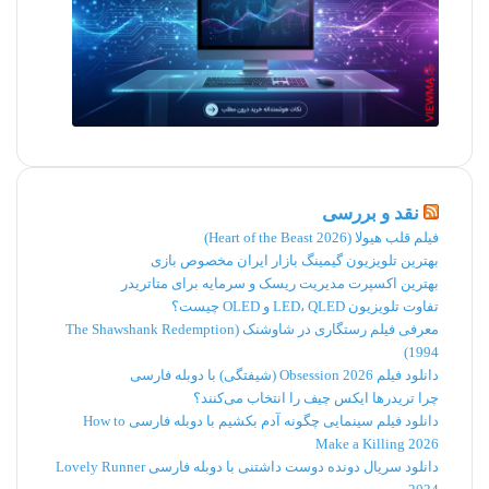
چند وقت است که به‌عنوان فریلنسر مشغول به
کار هستید؟
آیا پیش از این در پروژه‌های مشابه مشارکت
داشته‌اید؟
در هنگام دورکاری چه مشکلاتی برایتان پیش
می‌آید؟ چطور بر این مشکلات غلبه می‌کنید؟
نقد و بررسی
فیلم قلب هیولا (Heart of the Beast 2026)
شیوۀ ارتباطی شما با کارفرمایان چیست؟
بهترین تلویزیون گیمینگ بازار ایران مخصوص بازی
بهترین اکسپرت مدیریت ریسک و سرمایه برای متاتریدر
وقتی به کمک نیاز داشته باشید، چگونه
تفاوت تلویزیون LED، QLED و OLED چیست؟
معرفی فیلم رستگاری در شاوشنک (The Shawshank Redemption
درخواستتان را اعلام خواهید کرد؟
1994)
دانلود فیلم Obsession 2026 (شیفتگی) با دوبله فارسی
برای موفق شدن به چه ابزارها و امکاناتی نیاز
چرا تریدرها ایکس چیف را انتخاب می‌کنند؟
دانلود فیلم سینمایی چگونه آدم بکشیم با دوبله فارسی How to
دارید؟
Make a Killing 2026
و…
دانلود سریال دونده دوست داشتنی با دوبله فارسی Lovely Runner