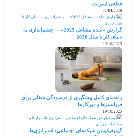
آنها باشید عبارت است از:
قطعی اینترنت
داشتن ظرفیت حمایت از شما و رشد روزافزون
02/04/2026
توانایی تولید نتایج عالی
گزارش «آینده مشاغل 2025» — چشم‌اندازی به
اخلاق کاری حرفه‌ای و توانایی کار به صورت
دنیای کار تا سال 2030
25/10/2025
فریلنسینگ
داشتن درک روشنی از پروژه‌ها و مهارت‌های
لازم برای
مدیریت پروژه
نگرش مثبت و فعال
داشتن مهارت‌های پایه و تمایل زیاد به یادگیری و
راهنمای کامل پیشگیری از فرسودگی شغلی برای
فریلنسرها و دورکارها
پیشرفت
19/10/2025
منطقی بودن
گیمیفیکیشن شبکه‌های اجتماعی: استراتژی‌ها،
داشتن تجربه در نقش‌ها و ساختارهای تیمی