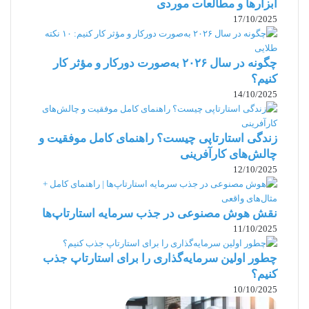
ابزارها و مطالعات موردی
مشابه
17/10/2025
داشتن ارزش‌های مطابق با ارزش‌های شرکت
چگونه در سال ۲۰۲۶ به‌صورت دورکار و مؤثر کار
شما
کنیم؟
علاقه به رشد و داشتن توانایی‌های بالقوۀ رهبری
14/10/2025
زندگی استارتاپی چیست؟ راهنمای کامل موفقیت و
چالش‌های کارآفرینی
3. برای مصاحبۀ تصویری برنامه‌ریزی
12/10/2025
کنید.
نقش هوش مصنوعی در جذب سرمایه استارتاپ‌ها
تفاوت مراحل استخدام فریلنسر با استخدام سنتی در
11/10/2025
چند مورد جزئی است. یکی از این تفاوت‌ها هم این
چطور اولین سرمایه‌گذاری را برای استارتاپ جذب
است که با فریلنسرهای منتخب به جای مصاحبۀ
کنیم؟
حضوری، به‌صورت تلفنی و ویدئویی مصاحبه خواهید
10/10/2025