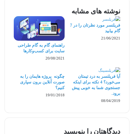
را کاملاً برایشان توضیح دهید و مراحل سنتی و رایج
نوشته های مشابه
استخدام نیروهای حضوری را برای استخدام
فریلنسرها هم طی کنید. روند استخدام فریلنسرها
فریلنسر مورد نظرتان را در 7
گام بیابید
چندان متفاوت نیست. این شما هستید که باید مطمئن
21/06/2021
شوید همکاران قابل اعتماد و باتجربه‌ای پیدا کرده‌اید
راهنمای گام به گام طراحی
سایت برای کسب‌وکارها
که می‌توانند زمانشان را به خوبی مدیریت کنند و
20/08/2021
بدون نظارت شما کارهایشان را به سرانجام برسانند.
مراحل استخدام فریلنسرها:
آیا فریلنسر به درد تیمتان
چگونه پروژه هایمان را به
می‌خورد؟ 4 نکته برای اینکه
صورت آنلاین برون سپاری
جستجوی شما به خوبی پیش
کنیم؟
1. توضیحات شغلی ایجاد کنید.
برود.
19/01/2018
08/04/2019
شما باید به‌گونه‌ای شغل فریلنسر را برایش توصیف
کنید که به خوبی با نقش خود، الزامات کار و چگونگی
فعالیت سازمان شما آشنا شود. شما باید بتوانید
دیدگاهتان را بنویسید