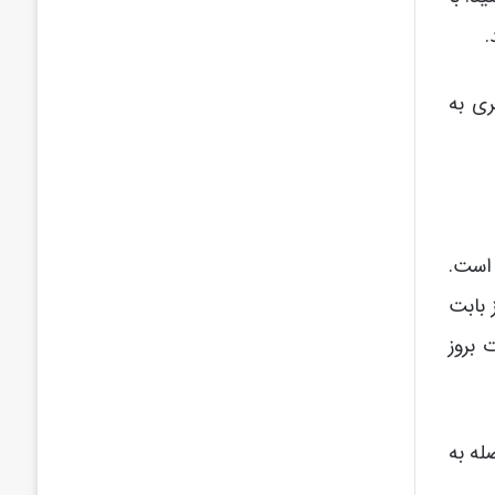
.
ری به
 است.
 بابت
 بروز
له به