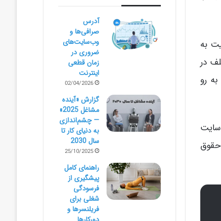
آدرس
صرافی‌ها و
وب‌سایت‌های
یت به
ضروری در
لف در
زمان قطعی
اینترنت
به رو
02/04/2026
گزارش «آینده
مشاغل 2025»
— چشم‌اندازی
 سایت
به دنیای کار تا
سال 2030
 حقوق
25/10/2025
راهنمای کامل
پیشگیری از
فرسودگی
شغلی برای
فریلنسرها و
دورکارها