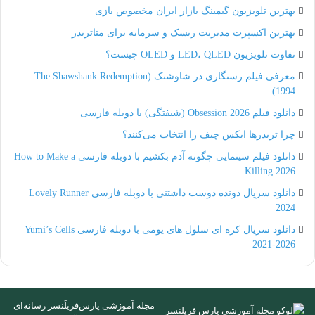
شغلی انعطاف پذیرتر است و آزادی عمل بیشتری به
بهترین تلویزیون گیمینگ بازار ایران مخصوص بازی
افراد می‌دهد. برخی از افراد هم به دلیل داشتن مشکلات
بهترین اکسپرت مدیریت ریسک و سرمایه برای متاتریدر
تفاوت تلویزیون LED، QLED و OLED چیست؟
جسمی و پزشکی مجبور به کار از راه دور می‌شوند. اما
معرفی فیلم رستگاری در شاوشنک (The Shawshank Redemption
در این میان تعداد افرادی که فکر می‌کنند دورکاری از
1994)
نظر عاطفی و ذهنی استرس کمتری دارد هم کم نیست.
دانلود فیلم Obsession 2026 (شیفتگی) با دوبله فارسی
به همین دلیل این افراد هم قاعدتاً ترجیح می‌دهند از راه
چرا تریدرها ایکس چیف را انتخاب می‌کنند؟
دانلود فیلم سینمایی چگونه آدم بکشیم با دوبله فارسی How to Make a
دور و به صورت ریموت وظایف شغلی‌شان را انجام دهند.
Killing 2026
دانلود سریال دونده دوست داشتنی با دوبله فارسی Lovely Runner
2024
دانلود سریال کره ای سلول های یومی با دوبله فارسی Yumi’s Cells
بنابراین شما با دانستن دلایل تمایل افراد به دورکار بودن،
2021-2026
می‌توانید با آنها گفتگو کنید و فشارهای احتمالی بر روی
کارمندان خود را کاهش دهید. به عنوان مثال ممکن است
مجله آموزشی پارس‌فریلَنسر رسانه‌ای