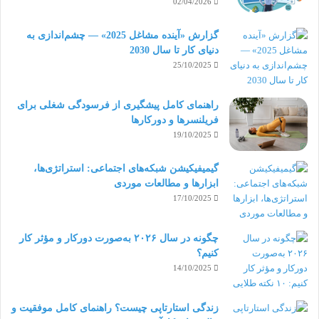
02/04/2026
وقتی کارمندی شروع به کار می‌کند، باید فرایندها،
گزارش «آینده مشاغل 2025» — چشم‌اندازی به
ابزارها، جزئیات شغلی و فرهنگ شرکت جدید را بیاموزد
دنیای کار تا سال 2030
25/10/2025
و این کار معمولاٌ به زمان نسبتاً زیادی نیاز دارد. این فرایند
ممکن است برای نیروهای دورکار سخت‌تر باشد و به
راهنمای کامل پیشگیری از فرسودگی شغلی برای
فریلنسرها و دورکارها
فرصت بیشتری برای مسلط شدن به فضای سازمان نیاز
19/10/2025
داشته باشند. زیرا این افراد نمی‌توانند به سراغ کسی
گیمیفیکیشن شبکه‌های اجتماعی: استراتژی‌ها،
بروند و سؤالاتشان را از او بپرسند.
ابزارها و مطالعات موردی
17/10/2025
می‌توانید با گنجاندن آموزش به عنوان بخشی از فرآیند
چگونه در سال ۲۰۲۶ به‌صورت دورکار و مؤثر کار
پرورش نیروهای دورکار و همکاری با آنها، خروجی بهتری
کنیم؟
14/10/2025
از کارشان دریافت کنید. این کار را می‌توانید به دو صورت
انجام دهید:
زندگی استارتاپی چیست؟ راهنمای کامل موفقیت و