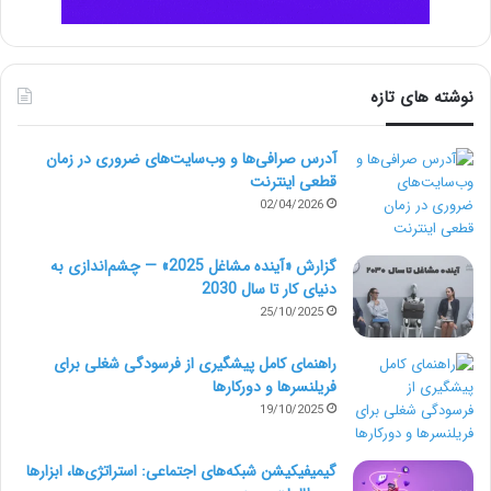
LibreShot
:
یک وب سایت بزرگ برای عکاسی آزاد ، تحت
مجوز تصویر دامنه عمومی CCO ثبت نام شده که اجازه
نوشته های تازه
فعالیت های شخصی و تجاری را بدون انتساب می دهد.
آدرس صرافی‌ها و وب‌سایت‌های ضروری در زمان
Freepik Photos
:
یکی از محبوب ترین منابع کتابخانه های
قطعی اینترنت
02/04/2026
طراحی رایگان در وب است . یک مجموعه ای از عکسهای
رایگان است که دارای ویژگیهای منحصر به فرد و عکسهای با
گزارش «آینده مشاغل 2025» — چشم‌اندازی به
دنیای کار تا سال 2030
کیفیت است که هیچ طراحی نباید از دست بدهد .
25/10/2025
RaumRout
:
یک ارایه دهنده عکاسی معتبر است که
راهنمای کامل پیشگیری از فرسودگی شغلی برای
فریلنسرها و دورکارها
عکسهای با کیفیت بالا که برای استفاده های تجاری رایگان
19/10/2025
است ارایه می کند .
گیمیفیکیشن شبکه‌های اجتماعی: استراتژی‌ها، ابزارها