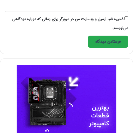
The Stocks
: این وب سایت یک انتخابی از وب سایتهای
عکاسی هنری است که عکس های رایگان را پیشنهاد می
ذخیره نام، ایمیل و وبسایت من در مرورگر برای زمانی که دوباره دیدگاهی
کند. این یک روش مناسب برای جستجو از طریق سایتهای
می‌نویسم.
مختلف است .
Photo Pin
:
یک منبع عکاسی رایگان پیشرو دیگر است که به
کاربران اجازه می دهد که از طریق یک پایگاه داده بزرگ از
عکس های با کیفیت از کتابخانه Flickrs Creative
Commons سرچ کنند.
Pond5
: از این کتابخانه برتر شگفت انگیز از منابع طراحی که
حق امتیاز رایگان دارند لذت ببرید و از مجموعه عظیمی از
عکس های رایگان لذت برید .