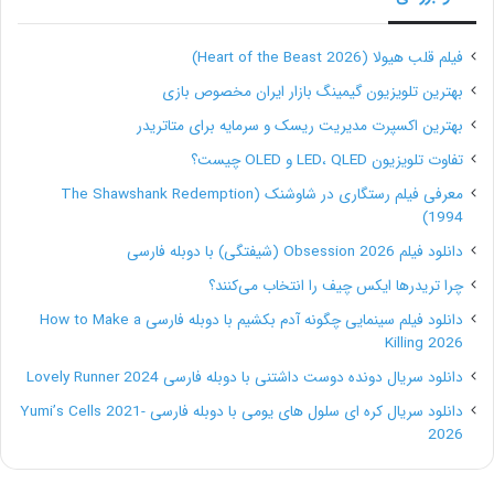
است.
فیلم قلب هیولا (Heart of the Beast 2026)
Unsplash
:
یکی از محبوبترین مقاصد برای عکاسی رایگان
بهترین تلویزیون گیمینگ بازار ایران مخصوص بازی
است که عکسهای درجه یک بدون نیاز به انتساب را فراهم
بهترین اکسپرت مدیریت ریسک و سرمایه برای متاتریدر
می کند.
تفاوت تلویزیون LED، QLED و OLED چیست؟
معرفی فیلم رستگاری در شاوشنک (The Shawshank Redemption
Resplashed
: یک مجموعه عکاسی رایگان شبیه به
1994)
Unsplash که شما را با یک مجموعه از عکس های رایگان
دانلود فیلم Obsession 2026 (شیفتگی) با دوبله فارسی
چرا تریدرها ایکس چیف را انتخاب می‌کنند؟
شگفت زده می کند.
دانلود فیلم سینمایی چگونه آدم بکشیم با دوبله فارسی How to Make a
Killing 2026
Realistic Shots
: این پروژه شگفت آور توسط Henry
دانلود سریال دونده دوست داشتنی با دوبله فارسی Lovely Runner 2024
Reyes که یک مجموعه ای فوق العاده از عکس های با
دانلود سریال کره ای سلول های یومی با دوبله فارسی Yumi’s Cells 2021-
2026
رزولوشن بالا ورایگان ارایه می کند که برای استفاده های
تجاری آزاد است . و هر هفته 7 عکس اضافه می شود و