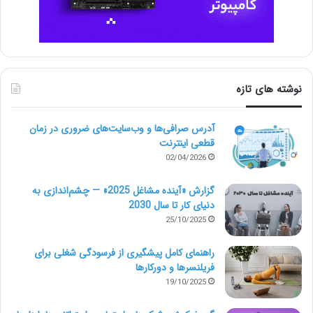
ایجاد انگیزه در ذینفعان و مشتریان برای اقدام
نوشته های تازه
آدرس صرافی‌ها و وب‌سایت‌های ضروری در زمان
قطعی اینترنت
02/04/2026
گزارش «آینده مشاغل 2025» — چشم‌اندازی به
توسعه و رشد کسب و کار
دنیای کار تا سال 2030
25/10/2025
هر ایدۀ تجاری جدید با یک داستان شروع می‌شود. همان‌طور
راهنمای کامل پیشگیری از فرسودگی شغلی برای
که به راه‌های حل مشکلات، چالش‌های ورود به بازارهای
فریلنسرها و دورکارها
19/10/2025
جدید و کارهایی که باید برای ایجاد روابط جدید انجام شود