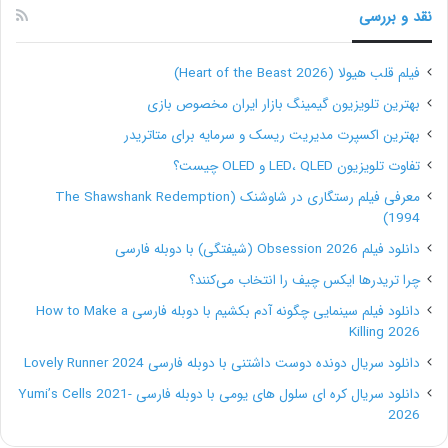
نقد و بررسی
ایجاد یک تأثیر قوی که توجه مشتری را به
خود جلب می‌کند.
فیلم قلب هیولا (Heart of the Beast 2026)
مردم به‌طور طبیعی به شنیدن داستان‌ها گرایش دارند.
بهترین تلویزیون گیمینگ بازار ایران مخصوص بازی
بهترین اکسپرت مدیریت ریسک و سرمایه برای متاتریدر
داستان‌ها می‌توانند زمینۀ ذهنی برای درگیر شدن مخاطبان
تفاوت تلویزیون LED، QLED و OLED چیست؟
با داستان و روایت برند شما را ایجاد کنند. در اصل سرشت
معرفی فیلم رستگاری در شاوشنک (The Shawshank Redemption
همۀ انسان‌ها با داستان تنیده شده است. بنابراین یک
1994)
داستان که پیامی مرتبط و قوی را منتقل کند، می‌تواند به
دانلود فیلم Obsession 2026 (شیفتگی) با دوبله فارسی
چرا تریدرها ایکس چیف را انتخاب می‌کنند؟
راحتی توجه دیگران را به خود جلب کند.
دانلود فیلم سینمایی چگونه آدم بکشیم با دوبله فارسی How to Make a
Killing 2026
تقویت نتایج استراتژی بازاریابی
دانلود سریال دونده دوست داشتنی با دوبله فارسی Lovely Runner 2024
داستان سرایی جوهرۀ بازاریابی است. مردم مشتاق ارتباط
دانلود سریال کره ای سلول های یومی با دوبله فارسی Yumi’s Cells 2021-
2026
برقرار کردن هستند و می‌خواهند با تجارت و برند شما تعامل