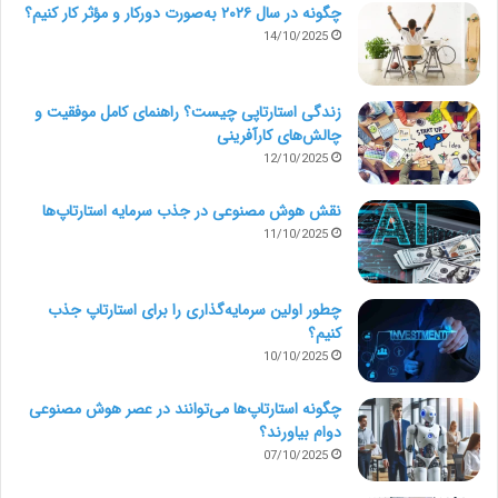
طراحی کنید یا با این جنبه منفی کنار بیایید.
چگونه در سال ۲۰۲۶ به‌صورت دورکار و مؤثر کار کنیم؟
14/10/2025
زندگی استارتاپی چیست؟ راهنمای کامل موفقیت و
بازار هدف کسب و کار پرینتر سه بعدی
چالش‌های کارآفرینی
12/10/2025
گسترده است
نقش هوش مصنوعی در جذب سرمایه استارتاپ‌ها
یکی از مهم‌ترین جنبه‌های هر کسب و کاری پیدا کردن بازار
11/10/2025
هدف است. خوشبختانه بازار هدف چاپگر سه بعدی بسیار
چطور اولین سرمایه‌گذاری را برای استارتاپ جذب
وسیع و گسترده است. بازار هدفی که از وسایل اسباب بازی
کنیم؟
شروع شده تا کسب و کارهای بزرگ می‌تواند ربط داشته باشد.
10/10/2025
پرینتر سه بعدی بسیار منعطف است. شما می‌توانید انواع
چگونه استارتاپ‌ها می‌توانند در عصر هوش مصنوعی
دوام بیاورند؟
قطعات را همگی در مقیاس کوچک تولید و به مشتریان
07/10/2025
خودتان برسانید. اساساً کسانی که با شما سر و کار خواهند