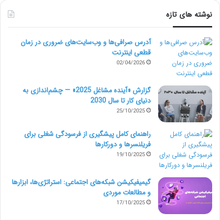
فریلنسر اقدام به شروع کسب و کار با پرینتر سه بعدی
نوشته های تازه
کرده‌اند. شما و آن‌ها می‌توانید با هم یک حلقه همکاری مؤثر
آدرس صرافی‌ها و وب‌سایت‌های ضروری در زمان
بسازید.
قطعی اینترنت
02/04/2026
جنبه منفی هم این روش دارد که نمی‌توان از کنار آن به
گزارش «آینده مشاغل 2025» — چشم‌اندازی به
سادگی گذشت. در این حالت شاید شما هزینه اولیه برای
دنیای کار تا سال 2030
25/10/2025
خرید پرینتر سه بعدی نداده باشید اما همیشه یک واسط
برای رسیدن به قطعه به نام دارنده پرینتر 3بعدی دارید که
راهنمای کامل پیشگیری از فرسودگی شغلی برای
فریلنسرها و دورکارها
مقدار از درامد شما را خواهد بلعید. علاوه بر این همان‌طور که
19/10/2025
در عنوان بالاتر به آن اشاره کردیم، وجود یک عامل میانی،
گیمیفیکیشن شبکه‌های اجتماعی: استراتژی‌ها، ابزارها
زمان برای ساخت قطعه اولیه و برطرف کردن معایب آن را
و مطالعات موردی
افزایش خواهد داد. لذا یا شما باید قطعه را به صورت نهایی
17/10/2025