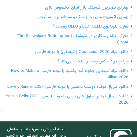
دارد.
بهترین تلویزیون گیمینگ بازار ایران مخصوص بازی
بهترین اکسپرت مدیریت ریسک و سرمایه برای متاتریدر
بیشتر بخوانید:
راهنمای استخدام و انجام پروژه ها در
تفاوت تلویزیون LED، QLED و OLED چیست؟
پلتفرم پارس فریلنسر
معرفی فیلم رستگاری در شاوشنک (The Shawshank Redemption
1994)
دانلود فیلم Obsession 2026 (شیفتگی) با دوبله فارسی
ممکن است یکی از مشتریان شما تولید قطعات زیادی به
چرا تریدرها ایکس چیف را انتخاب می‌کنند؟
شما بسپارد که می‌توانید آن را به عنوان یک کسب و کار بلند
دانلود فیلم سینمایی چگونه آدم بکشیم با دوبله فارسی How to Make a
Killing 2026
مدت در نظر بگیرد و هزینه‌های متفاوتی برای هر قطعه در
دانلود سریال دونده دوست داشتنی با دوبله فارسی Lovely Runner 2024
نظر بگیرید. خوشبختانه تعداد این مشتریان کم نیست. اگر
دانلود سریال کره ای سلول های یومی با دوبله فارسی Yumi’s Cells 2021-
شما بتوانید رضایت مشتریان خودتان را به دست آورید،
2026
بدانید که روز به روز تعداد آن‌ها بیشتر و بیشتر خواهد شد.
مجله آموزشی پارس‌فریلَنسر رسانه‌ای
برای ارائه مطالب آموزشی حوزه کسب