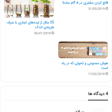
قانع کردن مشتری در ۵ گام ساده!
پرینتر 3بعدی ارائه خواهیم داد. امیدواریم که با خواندن این
31/03/2019
عناوین، دورنمایی مناسب از کاری که قرار است انجام دهید،
به دست آورید. همراه ما باشید.
55 مثال از ایده‌های تجاری با صرف
هزینه‌ی اندک
06/01/2018
هوش مصنوعی و تحولی که در راه
است
17/02/2018
‫4 دیدگاه ها
می‌توانید قطعه چاپ کنید
گ
میلاد