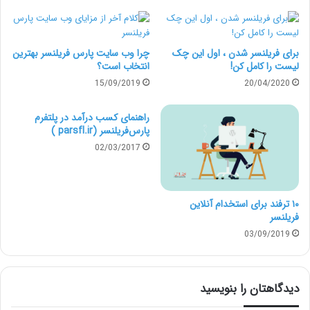
مهمتری برسید.
برای فریلنسر شدن ، اول این چک
چرا وب سایت پارس فریلنسر بهترین
هدف پروژه را بیان کنید:
لیست را کامل کن!
انتخاب است؟
15/09/2019
20/04/2020
فقط نگویید که من یک وبسایت لازم دارم، بلکه همچنین
راهنمای کسب درآمد در پلتفرم
آنچه را که شما برای آن بکار می­برید را توضیح دهید. آیا هدف
پارس‌‌فریلنسر (parsfl.ir )
02/03/2017
وبسایت برای ایجاد تعامل فروش یا تعامل اجتماعی می­
باشد؟ برای آزادکارها کار کردن بر روی پروژه­ای که کاملا می­
فهمند، آسان­تر خواهد بود.
۱۰ ترفند برای استخدام آنلاین
فریلنسر
03/09/2019
هدف یا اهدافی را که می­خواهید بدست
آورید را به اشتراک بگذارید:
دیدگاهتان را بنویسید
این مورد بیان می­کند که شما می­خواهید پروژه به چه شکل