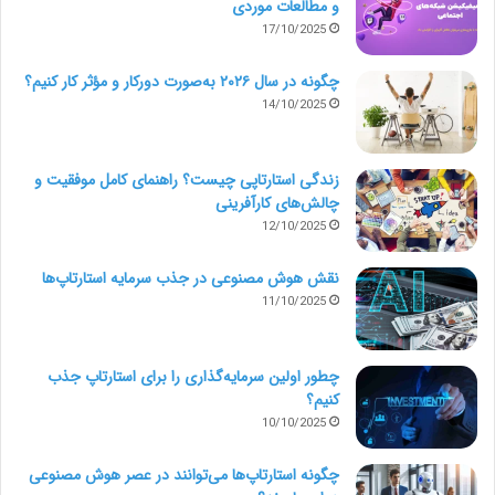
فایل­های مورد نیاز را برای فریلنسر منتخب(برنده) خواهیم
و مطالعات موردی
17/10/2025
فرستاد.
چگونه در سال ۲۰۲۶ به‌صورت دورکار و مؤثر کار کنیم؟
14/10/2025
هنگامیکه شرح متقاعدکننده را ساختید، ببینید که چگونه
پیشنهادات باکیفیتی را از بهترین آزادکارها (فریلنسرها)
زندگی استارتاپی چیست؟ راهنمای کامل موفقیت و
دریافت خواهید کرد.
چالش‌های کارآفرینی
12/10/2025
امروز پروژه خود را پست کنید.
نقش هوش مصنوعی در جذب سرمایه استارتاپ‌ها
11/10/2025
آزادکار
توضیحات پروژه
دورکار
چطور اولین سرمایه‌گذاری را برای استارتاپ جذب
کنیم؟
شرح پروژه
فریلنسر
کارفرما
10/10/2025
چگونه استارتاپ‌ها می‌توانند در عصر هوش مصنوعی
کپی لینک