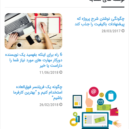
اجتماعی و دیگر ابزارهای ارتباطی اشباع‌شده،
چگونگی نوشتن شرح پروژه که
واژه‌ها به‌سرعت منتقل می‌شوند و یک نفر
پیشنهادات باکیفیت را جذب کند
28/03/2017
می‌تواند به‌سرعت خوش‌نام شده (یا به
اعتبارش خدشه وارد شود) صادق است. با
6 راه برای اینکه بفهمید یک نویسنده
دورکار مهارت های مورد نیاز شما را
توجه به توضیحات مذکور بران شدیم تا
داراست یا خیر
11/06/2018
توصیه‌هایی را که از فریلنسرها و کارفرماها در
چگونه یک فریلنسر فوق‌العاده
مورد ویژگی‌های کارفرمای خوب در سایت
استخدام کنیم و “بهترین کارفرما
باشیم”
پارس فریلنسر شنیده‌ایم با شما به اشتراک
26/02/2018
بگذاریم.