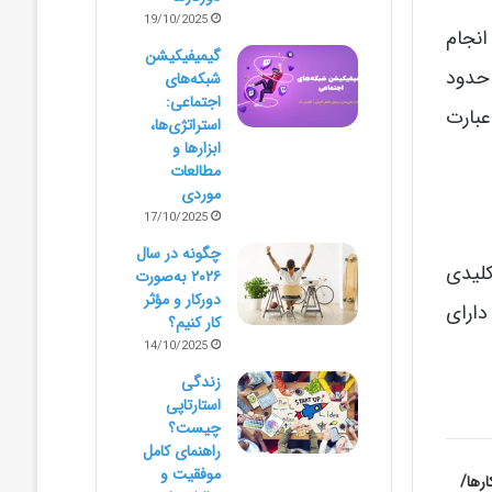
19/10/2025
 انجام
گیمیفیکیشن
 حدود
شبکه‌های
اجتماعی:
عبارت
استراتژی‌ها،
ابزارها و
مطالعات
موردی
17/10/2025
چگونه در سال
K ها یا شاخص‌های کلیدی
۲۰۲۶ به‌صورت
دورکار و مؤثر
دارای
کار کنیم؟
14/10/2025
زندگی
استارتاپی
چیست؟
راهنمای کامل
موفقیت و
رها/