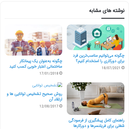
تقویت‌شده آن را به یک ابزار ضروری برای هر برند تبدیل کرد.
نوشته های مشابه
در سال 2021، در سراسر جهان، هر کاربر به طور متوسط ​​در هر
ماه 11.2 ساعت را در اینستاگرام سپری می‌کند که نسبت به
سال قبل 10 درصد افزایش داشته است. اگر صاحب یک
کسب و کار هستید و می‌خواهید از شیوه‌های تبلیغ در
چگونه می‌توانیم مناسب‌ترین فرد
اینستاگرام استفاده کنید، مطالعۀ این مقاله برایتان بسیار
چگونه به‌عنوان یک پیمانکار
برای دورکاری را استخدام کنیم؟
ساختمانی اعتبار خوبی کسب کنید
18/07/2021
کاربردی و آموزنده خواهد بود.
17/01/2018
آشنایی اولیه با اینستاگرام و فضای
روش صحیح تشخیص توانایی ها و
کاربری آن
ارتقاء آن
12/08/2017
اینستاگرام سه نوع حساب کاربری دارد: شخصی، سازنده و
راهنمای کامل پیشگیری از فرسودگی
تجاری. اگر شرکت شما محصولات یا خدماتی را می‌فروشد،
شغلی برای فریلنسرها و دورکارها