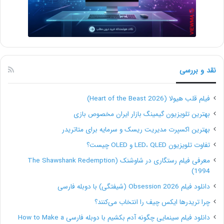
فرصت برای نشان دادن بخشی از شخصیت یک بیزینس
است، شما می‌توانید برای کلمات کلیدی قابل جستجوی خود
چند هشتگ نیز اضافه کنید. یک بیوگرافی تجاری همچنین
می‌تواند یک تماس برای اقدام (CTA) نیز داشته باشد، چه
نقد و بررسی
برای خرید محصولات و چه برای تبلیغ محتوای مشتری با
فیلم قلب هیولا (Heart of the Beast 2026)
یک هشتگ برند تجاری.
بهترین تلویزیون گیمینگ بازار ایران مخصوص بازی
بهترین اکسپرت مدیریت ریسک و سرمایه برای متاتریدر
تفاوت تلویزیون LED، QLED و OLED چیست؟
اطلاعات تکمیلی برای ساخت یک
معرفی فیلم رستگاری در شاوشنک (The Shawshank Redemption
1994)
اکانت تجاری در اینستاگرام
دانلود فیلم Obsession 2026 (شیفتگی) با دوبله فارسی
چرا تریدرها ایکس چیف را انتخاب می‌کنند؟
برای داشتن یک صفحۀ حرفه‌ای برای کسب و کارتان در
دانلود فیلم سینمایی چگونه آدم بکشیم با دوبله فارسی How to Make a