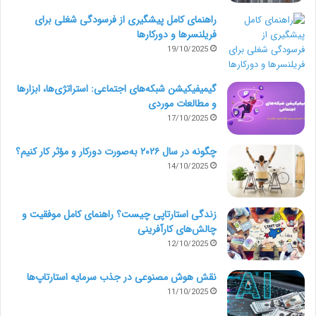
کنید؛ کلماتی مثل: رستوران، سالن یا لباس و… .
راهنمای کامل پیشگیری از فرسودگی شغلی برای
فریلنسرها و دورکارها
نام کاربری
19/10/2025
نام‌های کاربری باید یا نام کامل کسب‌وکار شما و یا نوع
گیمیفیکیشن شبکه‌های اجتماعی: استراتژی‌ها، ابزارها
و مطالعات موردی
کوتاه‌شدۀ آن باشد که به‌راحتی قابل یادآوری و
17/10/2025
برچسب‌گذاری باشد.
چگونه در سال ۲۰۲۶ به‌صورت دورکار و مؤثر کار کنیم؟
14/10/2025
سایت اینترنتی
شما می‌توانید در پروفایل خود یک لینک قرار دهید یا از
زندگی استارتاپی چیست؟ راهنمای کامل موفقیت و
چالش‌های کارآفرینی
ابزاری مانند Tap.bio یا Linktree استفاده کنید که لینک بیو
12/10/2025
شما را به یک صفحه فرود با لینک‌های قابل کلیک تبدیل
نقش هوش مصنوعی در جذب سرمایه استارتاپ‌ها
می‌کند. وقتی شخصی روی لینک شما کلیک کند، به
11/10/2025
صفحه‌ای درون برنامه هدایت خواهد شد که در آن می‌تواند