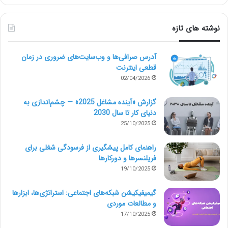
می‌تواند از پستی به پست دیگر متفاوت باشد.
پست‌های اسلایدی (کاروسل)
نوشته های تازه
در این نوع پست‌ها برای فعالیت یا تبلیغ در اینستاگرام شما
آدرس صرافی‌ها و وب‌سایت‌های ضروری در زمان
قطعی اینترنت
می‌توانید تا حداکثر 10 عکس و ویدئو را روی پلتفرم پست
02/04/2026
کنید و بینندگان می‌توانند برای دیدن اسلاید بعدی انگشت
گزارش «آینده مشاغل 2025» — چشم‌اندازی به
خود را به سمت چپ بکشند و به‌اصطلاح پست‌ها را ورق
دنیای کار تا سال 2030
25/10/2025
بزنند. این نمایش اسلایدی از پست‌ها و ویدئوها معمولاً
مخاطبان را بیشتر درگیر می‌کنند و همین مسئله نرخ
راهنمای کامل پیشگیری از فرسودگی شغلی برای
فریلنسرها و دورکارها
اینگیجمنت صفحۀ شما را افزایش خواهد داد.
19/10/2025
گیمیفیکیشن شبکه‌های اجتماعی: استراتژی‌ها، ابزارها
و مطالعات موردی
17/10/2025
استوری‌ها