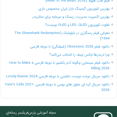
فیلم قلب هیولا (Heart of the Beast 2026)
برندهایی که می‌خواهند خودشان را بیشتر معرفی کنند یا
بهترین تلویزیون گیمینگ بازار ایران مخصوص بازی
یک سخنران مهمان داشته باشند، امکانی بسیار عالی است.
بهترین اکسپرت مدیریت ریسک و سرمایه برای متاتریدر
میزبانی یک پرسش و پاسخ و نمایش زندۀ محصولات به
تفاوت تلویزیون LED، QLED و OLED چیست؟
دنبال کنندگان شما بینش و شناخت بیشتری دربارۀ تجارت
معرفی فیلم رستگاری در شاوشنک (The Shawshank Redemption
1994)
شما خواهد داد. از آنجایی که لایوها به‌صورت زنده و مستقیم
دانلود فیلم Obsession 2026 (شیفتگی) با دوبله فارسی
پخش می‌شوند، اعتبار بیشتری دارند و سریع‌تر، بیشتر و بهتر
چرا تریدرها ایکس چیف را انتخاب می‌کنند؟
اعتماد و علاقۀ فالوئرها و مخاطبان هدف را جلب و جذب
دانلود فیلم سینمایی چگونه آدم بکشیم با دوبله فارسی How to Make a
خواهند کرد.
Killing 2026
دانلود سریال دونده دوست داشتنی با دوبله فارسی Lovely Runner 2024
دانلود سریال کره ای سلول های یومی با دوبله فارسی Yumi’s Cells 2021-
2026
مجله آموزشی پارس‌فریلَنسر رسانه‌ای