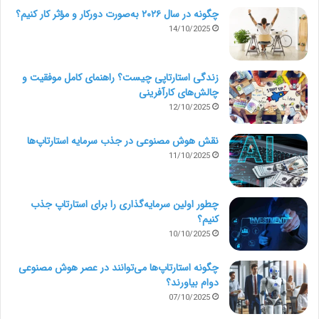
چگونه در سال ۲۰۲۶ به‌صورت دورکار و مؤثر کار کنیم؟
استوری‌های اینستاگرام قطعاتی از محتوایی هستند که در
14/10/2025
بالای برنامه قرار دارند و فقط به مدت 24 ساعت قابل
زندگی استارتاپی چیست؟ راهنمای کامل موفقیت و
مشاهده هستند (مگر اینکه به هایلایت اضافه شوند). کاربر
چالش‌های کارآفرینی
باید برای دیدن یک استوری روی تصویر نمایۀ شما ضربه بزند.
12/10/2025
زمان نمایش هر استوری نیز فقط 15 ثانیه است. می‌توانید با
نقش هوش مصنوعی در جذب سرمایه استارتاپ‌ها
استفاده از دوربین گوشی، استوری‌ها را به‌صورت لایو ضبط یا
11/10/2025
یک ویدئو یا عکس را از گالری خود آپلود کنید.
چطور اولین سرمایه‌گذاری را برای استارتاپ جذب
کنیم؟
بیشتر بخوانید:
استوری تلینگ چه تأثیری در رشد
10/10/2025
کسب‌وکارها دارد؟/ بخش اول
چگونه استارتاپ‌ها می‌توانند در عصر هوش مصنوعی
دوام بیاورند؟
07/10/2025
استفاده از امکان ریلز برای تبلیغ در