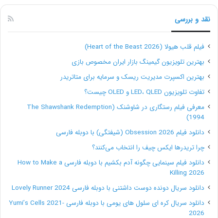
بایستید. اما باید رضایت مشتری‌ها را هم در نظر داشته
باشید و در تمام مدت گفتگو احترامشان را حفظ کنید.
نقد و بررسی
فیلم قلب هیولا (Heart of the Beast 2026)
بهترین تلویزیون گیمینگ بازار ایران مخصوص بازی
بهترین اکسپرت مدیریت ریسک و سرمایه برای متاتریدر
تفاوت تلویزیون LED، QLED و OLED چیست؟
معرفی فیلم رستگاری در شاوشنک (The Shawshank Redemption
1994)
دانلود فیلم Obsession 2026 (شیفتگی) با دوبله فارسی
چرا تریدرها ایکس چیف را انتخاب می‌کنند؟
دانلود فیلم سینمایی چگونه آدم بکشیم با دوبله فارسی How to Make a
سخن پایانی
Killing 2026
دانلود سریال دونده دوست داشتنی با دوبله فارسی Lovely Runner 2024
یکی از دشوارترین کارها در حوزۀ تولید محتوا، به عهدۀ ادیتور
دانلود سریال کره ای سلول های یومی با دوبله فارسی Yumi’s Cells 2021-
2026
ویدیو هاست. شما مسیر سختی در پیش دارید؛ از تعامل