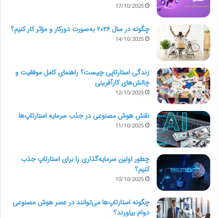
بررسی سپرده ها و سایر معاملات
17/10/2025
تعدیل حساب های بانکی
چگونه در سال ۲۰۲۶ به‌صورت دورکار و مؤثر کار کنیم؟
14/10/2025
صورتحساب مشتریان مستقیم
مدیریت حساب های گذشته
زندگی استارتاپی چیست؟ راهنمای کامل موفقیت و
چالش‌های کارآفرینی
آماده سازی اظهارنامه های ماهانه سود و زیان
12/10/2025
در نهایت، همه تلاش خود را برای تخمین بودجه و زمان
نقش هوش مصنوعی در جذب سرمایه استارتاپ‌ها
11/10/2025
بندی آن انجام دهید. آیا نیاز به مشاوره یکساله دارید تا به
شما در حفظ دفاتر حساب کمک کند و به امور فروشندگان و
چطور اولین سرمایه‌گذاری را برای استارتاپ جذب
حقوق و دستمزد بپردازد؟ یا آیا این تعهد بر اساس چیزی
کنیم؟
10/10/2025
بیش از یک پروژه استوار است؟ (مثلا دوره زمانی حسابداری
مالیات). هر زمان که توانستید زمان بندی، اقلام قابل تحویل
چگونه استارتاپ‌ها می‌توانند در عصر هوش مصنوعی
دوام بیاورند؟