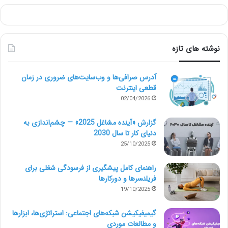
در قدم بعدی یک فهرست بازبینی از همه موارد حسابداری
شرکت های صنعتی که درمورد آن ها نیاز به کمک دارید تهیه
نوشته های تازه
کنید. همه موارد حسابداری که تا به حال مدیریت کرده اید،
آدرس صرافی‌ها و وب‌سایت‌های ضروری در زمان
چه با نرم افزار حسابداری یا ابزارهای دیگر، و از موارد
قطعی اینترنت
02/04/2026
دلخواهتان که مایل هستید برای انجامشان کمک بگیرید، را
یادداشت کنید. این فهرست می تواند شامل موارد زیر باشد:
گزارش «آینده مشاغل 2025» — چشم‌اندازی به
دنیای کار تا سال 2030
25/10/2025
پرونده های مالیاتی ماهانه
راهنمای کامل پیشگیری از فرسودگی شغلی برای
اظهارنامه های سود و زیان
فریلنسرها و دورکارها
19/10/2025
پرداخت های هزینه های روزانه
فرم های ثبت درآمد
گیمیفیکیشن شبکه‌های اجتماعی: استراتژی‌ها، ابزارها
و مطالعات موردی