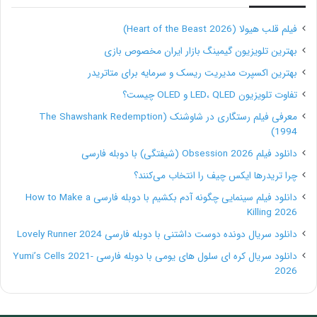
جدید دارید. شیوه همکاری شما با حسابدارتان تفاوتی ندارد.
فیلم قلب هیولا (Heart of the Beast 2026)
چند معیار مهم برای گنجاندن در این جایگاه شغلی باید در
بهترین تلویزیون گیمینگ بازار ایران مخصوص بازی
نظر گرفته شود:
بهترین اکسپرت مدیریت ریسک و سرمایه برای متاتریدر
تفاوت تلویزیون LED، QLED و OLED چیست؟
جریان کاری:
به چه چیزی نیاز دارید؟ آیا پر تکرار هستند؟
معرفی فیلم رستگاری در شاوشنک (The Shawshank Redemption
1994)
ارتباطات:
حسابدارتان چگونه با شما ارتباط برقرار می کند؟
دانلود فیلم Obsession 2026 (شیفتگی) با دوبله فارسی
چرا تریدرها ایکس چیف را انتخاب می‌کنند؟
فنی:
پروسه جاری شما چیست؟ چه نرم افزاری استفاده می
دانلود فیلم سینمایی چگونه آدم بکشیم با دوبله فارسی How to Make a
Killing 2026
کنید؟ آیا آنها نیاز به دسترسی به پرتال یا سیستم های خاص
دانلود سریال دونده دوست داشتنی با دوبله فارسی Lovely Runner 2024
دارند؟
دانلود سریال کره ای سلول های یومی با دوبله فارسی Yumi’s Cells 2021-
2026
اولویت
: چه گواهینامه یا حوزه خاصی از تخصص را دوست
دارید داشته باشید؟