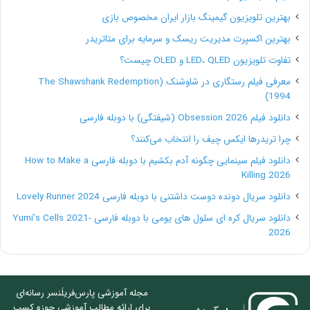
بهترین تلویزیون گیمینگ بازار ایران مخصوص بازی
۵. کمبود سرمایه گذاری یکی دیگر از مشکلات مشاغل خانگی
بهترین اکسپرت مدیریت ریسک و سرمایه برای متاتریدر
است. در اغلب موارد مشاغل خانگی یا سرمایه بسیار کمی
تفاوت تلویزیون LED، QLED و OLED چیست؟
برای شروع دارند و بدون هیچ کمکی باید کسب و کار خود را
معرفی فیلم رستگاری در شاوشنک (The Shawshank Redemption
1994)
شروع کنند.
دانلود فیلم Obsession 2026 (شیفتگی) با دوبله فارسی
چرا تریدرها ایکس چیف را انتخاب می‌کنند؟
۶. در حالی که ممکن است مشمول پرداخت مالیات کمتری
دانلود فیلم سینمایی چگونه آدم بکشیم با دوبله فارسی How to Make a
شوید اما گاهی قوانین مالیاتی بر سر راه شما وجود دارد که
Killing 2026
شاید باعث ایجاد مشکل در سر راه کسب و کار شما شود. به
دانلود سریال دونده دوست داشتنی با دوبله فارسی Lovely Runner 2024
هر حال باید از قوانین مالیاتی پیروی کرده تا بتوانید کسب و
دانلود سریال کره ای سلول های یومی با دوبله فارسی Yumi’s Cells 2021-
2026
کار خود را به صورت قانونی اداره کنید.
حال که با اولین تعریف از انواع مشاغل خانگی آشنا شدیم و
مجله آموزشی پارس‌فریلَنسر رسانه‌ای
برای ارائه مطالب آموزشی حوزه کسب