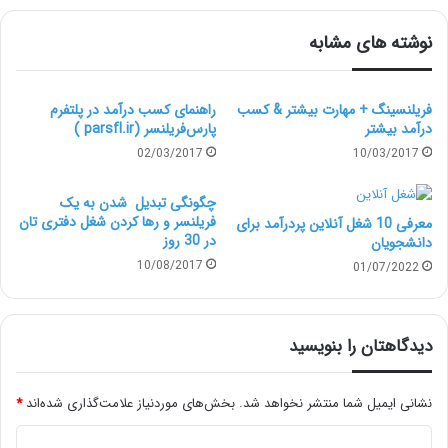
نوشته های مشابه
در این مطلب تفاوت اصلی بین مشاغل
خانگی مانند دورکاری، خویش کارفرما
فریلنسینگ + مهارت بیشتر & کسب
راهنمای کسب درآمد در پلتفرم
بودن و فریلنسری را برای شما عنوان
درآمد بیشتر
پارس‌‌فریلنسر (parsfl.ir )
02/03/2017
10/03/2017
خواهیم کرد.
چگونگی تبدیل شدن به یک
کسب و کارهای خانگی
فریلنسر و رها کردن شغل دفتری تان
معرفی 10 شغل آنلاین پردرآمد برای
در 30 روز
دانشجویان
مشاغل و بیزینس‌های خانگی به آن دسته از مشاغلی گفته
10/08/2017
01/07/2022
می‌شود که شما در آن خودتان رئیس خود هستید و سرمایه
گذار این کسب و کار هم باز شخص شما است. تنها به دلیل
دیدگاهتان را بنویسید
این که شما کسب و کار خود را از خانه مدیریت می‌کنید به
نشانی ایمیل شما منتشر نخواهد شد.
بخش‌های موردنیاز علامت‌گذاری شده‌اند
*
این معنا نیست که به صورت پاره وقت یا ساعتی کار خواهید
د
کرد. داشتن کسب و کار خانگی به معنای یک شغل بی فایده