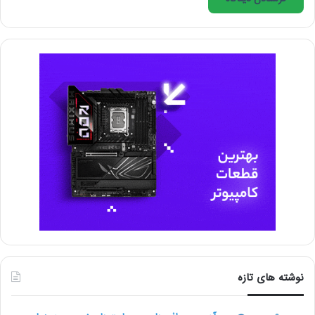
تا اطمینان حاصل شود پول شما تا تحویل نهایی کار محفوظ
است.
6- پس از تحویل گرفتن کار و رضایت کامل از نتیجه، وجه را
برای فریلنسر آزاد سازید.
چرا پارس فریلنسر؟
1-
ایجاد
پروژه رایگان
2- مالیات و کمیسیون صفر
3- رابط کاربری ساده و روان
نوشته های تازه