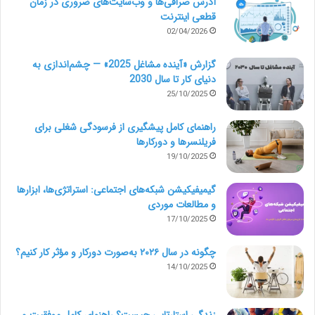
آدرس صرافی‌ها و وب‌سایت‌های ضروری در زمان
4- سرعت بارگذاری بیشتر نسبت به پلتفرم های مطرح
قطعی اینترنت
مارکت
02/04/2026
گزارش «آینده مشاغل 2025» — چشم‌اندازی به
5- امکان ارتباط مستقیم (خارج پلتفرم) با فریلنسرهای حرفه
دنیای کار تا سال 2030
25/10/2025
ای
راهنمای کامل پیشگیری از فرسودگی شغلی برای
6- دریافت 5% تخفیف همیشگی روی هزینه اجرای پروژه
فریلنسرها و دورکارها
19/10/2025
7- پرداخت امن
گیمیفیکیشن شبکه‌های اجتماعی: استراتژی‌ها، ابزارها
و مطالعات موردی
17/10/2025
ثبت پروژه
چگونه در سال ۲۰۲۶ به‌صورت دورکار و مؤثر کار کنیم؟
14/10/2025
رویت در معماری
زندگی استارتاپی چیست؟ راهنمای کامل موفقیت و