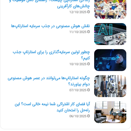
رویت در معماری ابزار قدرتمندی است که به معماران اجازه
چالش‌های کارآفرینی
12/10/2025
می‌دهد ساختمان‌ها را به صورت سه بعدی طراحی و تجسم
کنند. معماران را قادر می‌سازد تا نقشه‌ها، رندرها و
نقش هوش مصنوعی در جذب سرمایه استارتاپ‌ها
11/10/2025
انیمیشن‌های دقیقی از طرح‌های خود ایجاد کنند. معماری با
Revit مزایای بسیاری دارد، از جمله:
چطور اولین سرمایه‌گذاری را برای استارتاپ جذب
کنیم؟
1- دقت بهبود یافته: رویت در معماری، به معماران اجازه
10/10/2025
می‌دهد تا طرح‌های دقیق ایجاد کنند. آن‌ها به راحتی
چگونه استارتاپ‌ها می‌توانند در عصر هوش مصنوعی
می‌توانند تغییراتی در طرح‌های خود ایجاد کنند و ببینند که
دوام بیاورند؟
07/10/2025
چگونه تغییرات بر کل مدل ساختمان تأثیر می‌گذارد.
آیا فضای کار اشتراکی شما نیمه‌ خالی است؟ این
راه‌حل را امتحان کنید
2- همکاری پیشرفته: رویت در معماری، معماران را قادر
06/10/2025
می‌سازد تا به صورت همزمان با سایر اعضای تیم همکاری