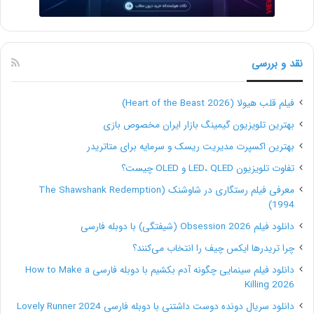
سایت‌های فریلنسری مثل
پارس فریلنسر
به اشتراک بگذارید.
نقد و بررسی
از رایگان کار کردن نترسید!
فیلم قلب هیولا (Heart of the Beast 2026)
شما وقتی که نمونه کار داشته باشید، می‌توانید
خدمات خود
بهترین تلویزیون گیمینگ بازار ایران مخصوص بازی
را به مشتریان ارائه دهید. اما یادتان باشد که شما یک
بهترین اکسپرت مدیریت ریسک و سرمایه برای متاتریدر
تفاوت تلویزیون LED، QLED و OLED چیست؟
گرافیست آماتور هستید. بنابراین نمی‌توانید در سفارش‌های
معرفی فیلم رستگاری در شاوشنک (The Shawshank Redemption
اولیۀ خودتان از مشتری‌ها هزینه‌های گزاف و غیرمعقول
1994)
دریافت کنید. مسئله در اینجا کاملاً برعکس است. شما
دانلود فیلم Obsession 2026 (شیفتگی) با دوبله فارسی
می‌خواهید تجربۀ کار با مشتریان مختلف و تحویل دادن به
چرا تریدرها ایکس چیف را انتخاب می‌کنند؟
دانلود فیلم سینمایی چگونه آدم بکشیم با دوبله فارسی How to Make a
موقع سفارش‌ها را تمرین کنید. بنابراین در روزها و ماه‌های
Killing 2026
اول کارتان به جای تلاش برای ثروتمند شدن سریع، سعی
دانلود سریال دونده دوست داشتنی با دوبله فارسی Lovely Runner 2024