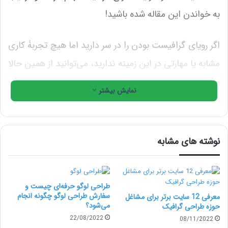
به خواندن این مقاله شده باشید!
اگر رویای گرافیست بودن را در سر دارید اما هیچ تجربۀ کاری
مشابه یا مهارتی در این زمینه ندارید، می‌توانید از همین حالا
شروع کنید. این مسیر ساده‌تر از چیزی است که فکرش را
نمایش بیشتر
می‌کنید. اگر دوست دارید در این مسیر قدم بگذارید، این
مقاله را تا انتها بخوانید.
نوشته های مشابه
یک طراح گرافیک دقیقاً چه کاری انجام
می‌دهد؟
طراحی لوگو حرفه‌ای چیست و
قبل از اینکه نرم افزار فتوشاپ را دانلود کنید و به دنبال پیدا
سفارش طراحی لوگو چگونه انجام
معرفی 12 سایت برتر برای مشاغل
می‌شود؟
حوزه طراحی گرافیک
کردن مشتری باشید، بهتر است در ابتدا بدانید که یک
22/08/2022
08/11/2022