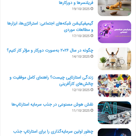
فریلنسرها و دورکارها
بسازید. شما می‌توانید نمونه کارهایتان را با هدف به اشتراک
19/10/2025
گذاشتنن با مشتریان احتمالی خود بسازید. مثلاً می‌توانید
گیمیفیکیشن شبکه‌های اجتماعی: استراتژی‌ها، ابزارها
کارتان را با ساختن طراح‌های خاص برای برندهای مورد
و مطالعات موردی
17/10/2025
علاقه‌تان شروع کنید. پنج برندی را که دوست دارید انتخاب
چگونه در سال ۲۰۲۶ به‌صورت دورکار و مؤثر کار کنیم؟
و کارتان را شروع کنید. برای هر برند 5 طرح مختلف در انواع
14/10/2025
گوناگون بسازید. مثلاً:
زندگی استارتاپی چیست؟ راهنمای کامل موفقیت و
پست‌های اینستاگرام
چالش‌های کارآفرینی
12/10/2025
یک صفحۀ اصلی وب سایت
نقش هوش مصنوعی در جذب سرمایه استارتاپ‌ها
11/10/2025
اینفوگرافیک
چطور اولین سرمایه‌گذاری را برای استارتاپ جذب