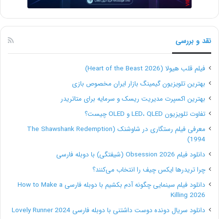
برود. بکآپ را جایی متفاوت از فایل‌های اصلی نگهداری
کنید.
نقد و بررسی
قبل از جابجایی اسناد و انتقال آن‌ها به جایی دیگر، متد
و قانونی برای نام‌گذاری و نگهداری از فایل‌های خود
فیلم قلب هیولا (Heart of the Beast 2026)
انتخاب کنید. با این کار ذخیره فایل‌ها در طول زمان به
بهترین تلویزیون گیمینگ بازار ایران مخصوص بازی
خودی خود می‌تواند هدفمند و با نظم صورت گیرد.
بهترین اکسپرت مدیریت ریسک و سرمایه برای متاتریدر
تفاوت تلویزیون LED، QLED و OLED چیست؟
نام‌گذاری‌های جدید برای ذخیره اطلاعات و همچنین
معرفی فیلم رستگاری در شاوشنک (The Shawshank Redemption
سازمان‌دهی آن‌ها را به حدی کوتاه انتخاب نکنید که
1994)
برای همیشه از یادتان فراموش شود. بهترین روش
دانلود فیلم Obsession 2026 (شیفتگی) با دوبله فارسی
چرا تریدرها ایکس چیف را انتخاب می‌کنند؟
نام‌گذاری، اسامی پروژه یا تاریخ انجام آن است. حتی
دانلود فیلم سینمایی چگونه آدم بکشیم با دوبله فارسی How to Make a
می‌توانید برای هر کارفرما پوشه‌ای جداگانه ایجاد و
Killing 2026
اسناد را در آن ذخیره کنید.
دانلود سریال دونده دوست داشتنی با دوبله فارسی Lovely Runner 2024