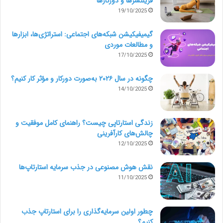
فریلنسرها و دورکارها
معمولاً از روی بی‌حوصلگی یا کم‌توجهی، فایل‌های نهایی
19/10/2025
پروژه با عناوینی به مانند lMG0304928d ذخیره می‌شوند.
گیمیفیکیشن شبکه‌های اجتماعی: استراتژی‌ها، ابزارها
و مطالعات موردی
پس از گذشت چند هفته شما برای تکمیل پورتفولیو خود و
17/10/2025
پیدا کردن نمونه کار نهایی دچار مشکل خواهید شد. راهکار
چگونه در سال ۲۰۲۶ به‌صورت دورکار و مؤثر کار کنیم؟
ساده این است که فایل‌ها را با اسم پروژه و نامی آشنا ذخیره
14/10/2025
کنید تا به راحتی توانایی بازیابی داشته باشید. این نمونه
ساده از مشکلاتی بود که با عدم مدیریت درست اسناد و
زندگی استارتاپی چیست؟ راهنمای کامل موفقیت و
چالش‌های کارآفرینی
اطلاعات ذخیره شده روی هارد کامپیوتر با آن مواجه می‌شود.
12/10/2025
نقش هوش مصنوعی در جذب سرمایه استارتاپ‌ها
11/10/2025
چطور اولین سرمایه‌گذاری را برای استارتاپ جذب
کنیم؟