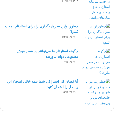
11/10/2025
وقتی که بر روی یک مهارت خاص تسلط پیدا کردید
در
آزمایشگاه مهارت ها
شرکت کرده و گواهی
دریافت کنید.
چطور اولین سرمایه‌گذاری را برای استارتاپ جذب
فریلنسری که در پروفایلش، چندین گواهی از
کنیم؟
آزمایشگاه مهارت ها
را دارد یقینا کارفرمایان او را
10/10/2025
انتخاب می کنند.
چگونه استارتاپ‌ها می‌توانند در عصر هوش
مصنوعی دوام بیاورند؟
07/10/2025
skills test
SKILLS LAB
آزمایشگاه مهارت ها
فرادرس
فرانش
آیا فضای کار اشتراکی شما نیمه‌ خالی است؟ این
راه‌حل را امتحان کنید
فریلنسر
فریلنسینگ
گواهی
نمونه کار
06/10/2025
کپی لینک