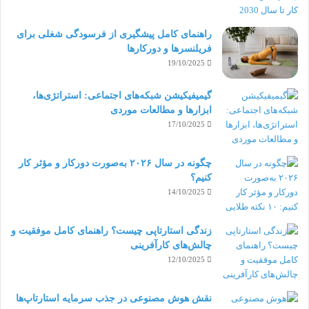
نگذارید.(
Always improve and never stop
)
learning
راهنمای کامل پیشگیری از فرسودگی شغلی برای
فریلنسرها و دورکارها
درباره کار خود و حتی مهارت جدید یاد بگیرید. هر چه
19/10/2025
بتوانید خدمات بیشتری ارائه کنید، فرصت های بیشتری
گیمیفیکیشن شبکه‌های اجتماعی: استراتژی‌ها،
ابزارها و مطالعات موردی
خواهید داشت.
17/10/2025
یادگیری مهارت های جدید مثل قبل، سخت نیست چون
چگونه در سال ۲۰۲۶ به‌صورت دورکار و مؤثر کار
کنیم؟
حالا اینترنت وجود دارد و به شما کمک می کند تا تقریبا به
14/10/2025
تمام ابزارهای یادگیری مثل کتاب الکترونیک، پادکست،
بسترهایی مثل
Coursera
و
Udemy
،
فرانش
،
زندگی استارتاپی چیست؟ راهنمای کامل موفقیت و
چالش‌های کارآفرینی
فرادرس
و… دسترسی داشته باشید. پس روزانه زمانی
12/10/2025
را صرف مطالعه و تمرین مهارت جدید کنید.
نقش هوش مصنوعی در جذب سرمایه استارتاپ‌ها