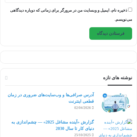
زمان خود را با دقت و عاقلانه مدیریت کنید.
ذخیره نام، ایمیل و وبسایت من در مرورگر برای زمانی که دوباره دیدگاهی
)
Manage your time carefully and wisely
(
می‌نویسم.
فریلنسینگ به شما این امکان را می دهد تا به طور
همزمان روی چند پروژه کار کنید. تعیین کنید که در روز
چقدر می توانید کار انجام دهید پس بهتر است یک برنامه
زمان بندی داشته باشید.
نوشته های تازه
مدیریت کارآمد زمان در فریلنسینگ، مهم است. عجله
آدرس صرافی‌ها و وب‌سایت‌های ضروری در زمان
می تواند منجر به ارائه کار پایین تر از حد استاندارد شود
قطعی اینترنت
02/04/2026
که بعدا باعث می شود کارفرما، بازخورد منفی بدهد.
گزارش «آینده مشاغل 2025» — چشم‌اندازی به
دائما پیشرفت کنید و هیچ وقت یادگیری را کنار
دنیای کار تا سال 2030
25/10/2025