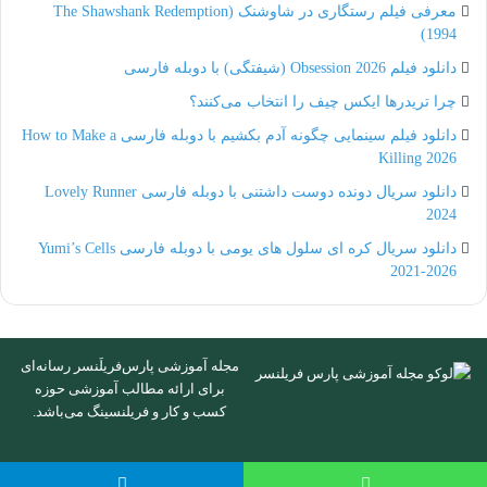
معرفی فیلم رستگاری در شاوشنک (The Shawshank Redemption
1994)
دانلود فیلم Obsession 2026 (شیفتگی) با دوبله فارسی
چرا تریدرها ایکس چیف را انتخاب می‌کنند؟
دانلود فیلم سینمایی چگونه آدم بکشیم با دوبله فارسی How to Make a
Killing 2026
دانلود سریال دونده دوست داشتنی با دوبله فارسی Lovely Runner
2024
دانلود سریال کره ای سلول های یومی با دوبله فارسی Yumi’s Cells
2021-2026
مجله آموزشی پارس‌فریلَنسر رسانه‌ای
برای ارائه مطالب آموزشی حوزه
کسب و کار و فریلنسینگ می‌باشد.