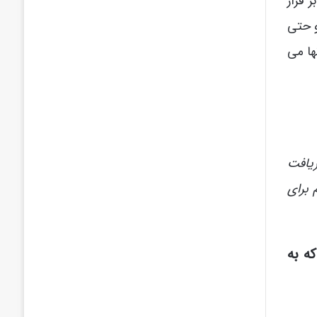
 قرار
و حتی
ها می
ریافت
ودم برای
ه به