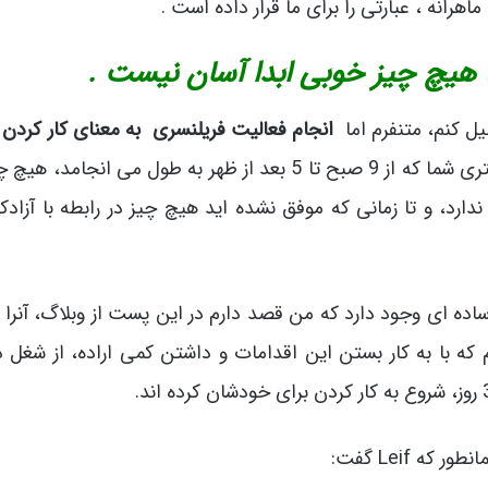
هیچ چیز خوبی ابدا آسان نیست .
یل کنم، متنفرم اما
انجام فعالیت فریلنسری به معنای کار کردن
و واقعاً منظورم کارکردن است. بر خلاف شغل دفتری شما که از 9 صبح تا 5 بعد از ظهر به طول می انجا
دارد، و تا زمانی که موفق نشده اید هیچ چیز در رابطه با آزادکا
اده ای وجود دارد که من قصد دارم در این پست از وبلاگ، آنرا ب
م که با به کار بستن این اقدامات و داشتن کمی اراده، از شغل 
ه Leif گفت: