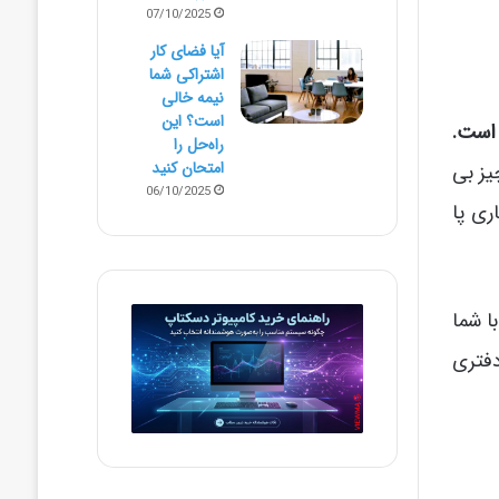
07/10/2025
آیا فضای کار
اشتراکی شما
نیمه‌ خالی
است؟ این
 است.
راه‌حل را
امتحان کنید
مد، هیچ چیز بی
06/10/2025
ری پا
ا شما
دفتری