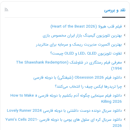
محصولات Google است و به همین دلیل داشتن اکانت
نقد و بررسی
یوتیوب و فعالیت در آن; می‌تواند روی سئوی وب سایت شما
نیز تأثیر بگذارد.
فیلم قلب هیولا (Heart of the Beast 2026)
بهترین تلویزیون گیمینگ بازار ایران مخصوص بازی
بیشتر بخوانید:
بازاریابی ویدئویی ؛ چگونه در Tiktok و
بهترین اکسپرت مدیریت ریسک و سرمایه برای متاتریدر
Instagram وایرال شویم؟
تفاوت تلویزیون LED، QLED و OLED چیست؟
معرفی فیلم رستگاری در شاوشنک (The Shawshank Redemption
1994)
3. ترندهای سئو :پادکست
دانلود فیلم Obsession 2026 (شیفتگی) با دوبله فارسی
درست است که محتواهای صوتی به اندازۀ ویدئوها در نتایج
چرا تریدرها ایکس چیف را انتخاب می‌کنند؟
دانلود فیلم سینمایی چگونه آدم بکشیم با دوبله فارسی How to Make a
جستجو حضور ندارند; اما می‌توانید از آنها هم برای دیده
Killing 2026
شدن بیشتر استفاده کنید. پادکست‌ها هم قابلیت این را
دانلود سریال دونده دوست داشتنی با دوبله فارسی Lovely Runner 2024
دارند که به صورت مستقیم در نتایج جستجوی گوگل بالا
دانلود سریال کره ای سلول های یومی با دوبله فارسی Yumi’s Cells 2021-
2026
بیایند.