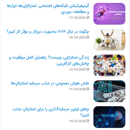
گیمیفیکیشن شبکه‌های اجتماعی: استراتژی‌ها، ابزارها
و مطالعات موردی
17/10/2025
چگونه در سال ۲۰۲۶ به‌صورت دورکار و مؤثر کار کنیم؟
14/10/2025
زندگی استارتاپی چیست؟ راهنمای کامل موفقیت و
چالش‌های کارآفرینی
2. محتواهای ویدئویی اورجینال
12/10/2025
یکی دیگر از ترندهای سئو شکل جدید از نشانه‌ گذاری
نقش هوش مصنوعی در جذب سرمایه استارتاپ‌ها
ویدئوهاست که در سال 2021 معرفی شد. این ترند این
11/10/2025
امکان را به تولید کنندگان محتواهای ویدئویی می‌دهد که
چطور اولین سرمایه‌گذاری را برای استارتاپ جذب
بخش‌های خاصی از یک ویدئو را برای نمایش در صفحات
کنیم؟
نتایج موتور جستجو (SERP) علامت‌گذاری کنند.
10/10/2025