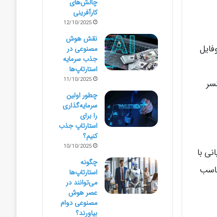
چالش‌های
کارآفرینی
12/10/2025
نقش هوش
روفایل
مصنوعی در
جذب سرمایه
استارتاپ‌ها
11/10/2025
سر
چطور اولین
سرمایه‌گذاری
را برای
استارتاپ جذب
کنیم؟
10/10/2025
نی با
چگونه
 متناسب
استارتاپ‌ها
می‌توانند در
عصر هوش
مصنوعی دوام
بیاورند؟