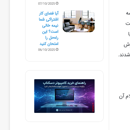
07/10/2025
ه
آیا فضای کار
اشتراکی شما
ت
نیمه‌ خالی
است؟ این
راه‌حل را
وش
امتحان کنید
06/10/2025
شدند.
م آن