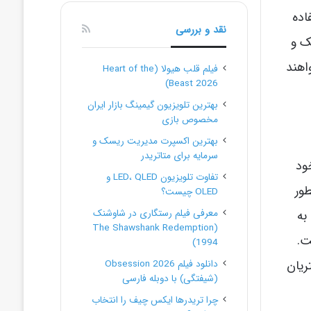
اده
نقد و بررسی
ک و
اهند
فیلم قلب هیولا (Heart of the
Beast 2026)
بهترین تلویزیون گیمینگ بازار ایران
مخصوص بازی
بهترین اکسپرت مدیریت ریسک و
سرمایه برای متاتریدر
ود
تفاوت تلویزیون LED، QLED و
ور
OLED چیست؟
به
معرفی فیلم رستگاری در شاوشنک
(The Shawshank Redemption
ت.
1994)
ریان
دانلود فیلم Obsession 2026
(شیفتگی) با دوبله فارسی
چرا تریدرها ایکس چیف را انتخاب