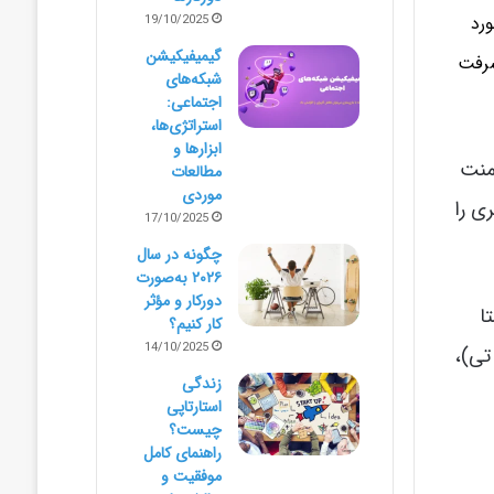
رد
19/10/2025
گیمیفیکیشن
شرفت
شبکه‌های
اجتماعی:
استراتژی‌ها،
ابزارها و
، کامنت
مطالعات
موردی
ی را
17/10/2025
چگونه در سال
۲۰۲۶ به‌صورت
دورکار و مؤثر
ا
کار کنیم؟
14/10/2025
تی)،
زندگی
استارتاپی
چیست؟
راهنمای کامل
موفقیت و