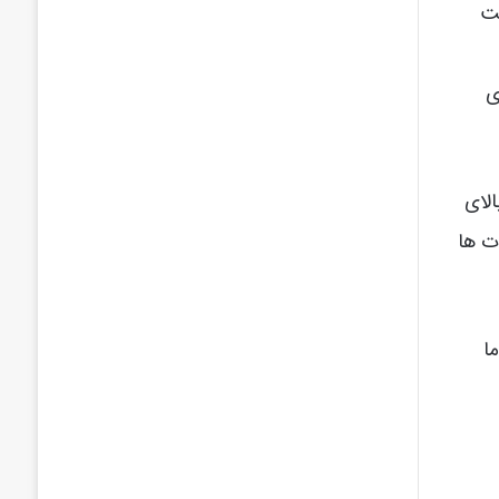
برایش وقت بگزاریم در کمتر از 1 ساعت
ی
الای
ت ها
ا