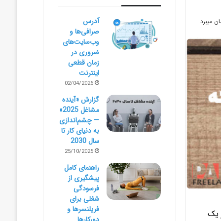
آدرس
صرافی‌ها و
وب‌سایت‌های
ضروری در
زمان قطعی
اینترنت
02/04/2026
گزارش «آینده
مشاغل 2025»
— چشم‌اندازی
به دنیای کار تا
سال 2030
25/10/2025
راهنمای کامل
پیشگیری از
فرسودگی
شغلی برای
فریلنسرها و
 یک
دورکارها