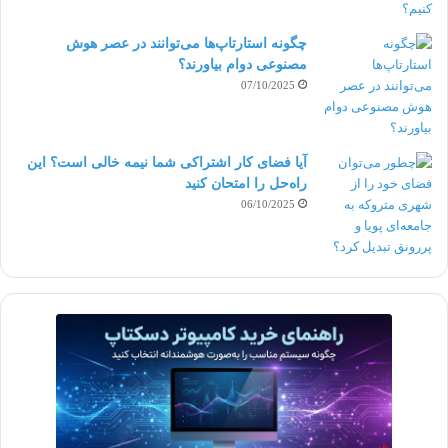
بعنوان یک
فریلنسر طراح CAD
، شما باید با قیمت ها
چگونه استارتاپ‌ها می‌توانند در عصر هوش
مصنوعی دوام بیاورند؟
بخوبی آشنا باشید. برای برطرف نمودن ایراد طرح، مبلغ
07/10/2025
ثابتی که بستگی به پیچیدگی طرح دارد؛ دریافت میگردد.
همچنین برای طراحی از پایه، عموماً به صورت ساعتی
آیا فضای کار اشتراکی شما نیمه‌ خالی است؟ این
راه‌حل را امتحان کنید
محاسبه میگردد.
06/10/2025
دیزاینر
طراح
فریلنسر
مدلساز
مهندسی
کپی لینک