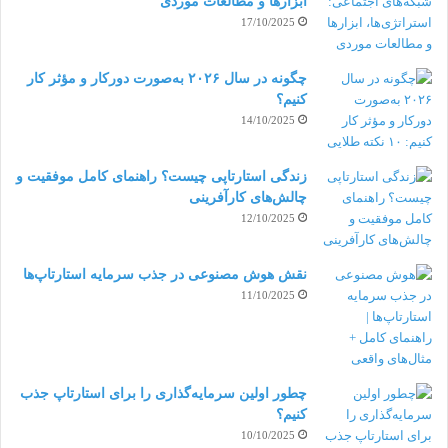
ابزارها و مطالعات موردی
طراحی دو بعدی و سه بعدی
17/10/2025
تجربه طراحی سطوح و نمای داخلی
چگونه در سال ۲۰۲۶ به‌صورت دورکار و مؤثر کار
کنیم؟
اشنایی با نرم افزارهای مدلسازی
14/10/2025
آشنایی با محصولات اتودسک
زندگی استارتاپی چیست؟ راهنمای کامل موفقیت و
استقلال
چالش‌های کارآفرینی
12/10/2025
آمادگی برای کار بصورت ریموت و از راه دور
نقش هوش مصنوعی در جذب سرمایه استارتاپ‌ها
وب سایت های متعددی هستند که میتوانید با مراجعه به
11/10/2025
آنها از منابع بسیار غنی آنها برای یادگیری و افزایش
دانش
طراحی
و مدلسازی بهره مند شوید.
چطور اولین سرمایه‌گذاری را برای استارتاپ جذب
قیمت گذاری روی مدلسازی به چه صورت
کنیم؟
10/10/2025
است؟