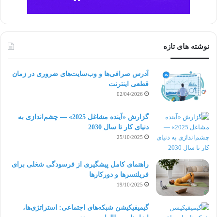
ارائه طرح اولیه جایگزین حهت آشنایی با نیازهای
مشتری.
ایجاد و به روزرسانی پایگاه داده طرح، جهت استفاده
نوشته های تازه
و استناد در آینده.
آدرس صرافی‌ها و وب‌سایت‌های ضروری در زمان
قطعی اینترنت
تخصص ها مورد نیاز برای فریلنسر طراح
02/04/2026
CAD :
گزارش «آینده مشاغل 2025» — چشم‌اندازی به
نکته سنج بودن
دنیای کار تا سال 2030
25/10/2025
تجسم
راهنمای کامل پیشگیری از فرسودگی شغلی برای
صبر و تحمل
فریلنسرها و دورکارها
19/10/2025
سرعت در عمل
تجربیات ریاضی و IT
گیمیفیکیشن شبکه‌های اجتماعی: استراتژی‌ها،