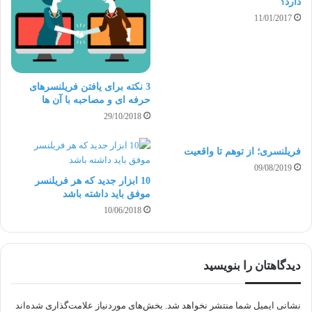
دارد؟
فرصتهای کاری متنوعی که به شما پیشنهاد میشود تا
11/01/2017
بصورت دورکاری انجام دهید، خود دلیل خوبی است برای
تصمیم گیری. درآمد بیشتر،
کِارکردن در خانه
، امکان
انجام چندین کار همزمان، استقلال داشتن و و و … این
3 نکته برای یافتن فریلنسرهای
حرفه ای و مصاحبه با آن ها
لیست همچنان ادامه می یابد. در هر صورت این شمایید
29/10/2018
که تصمیم میگیرید چه گزینه های مناسبی را انتخاب کنید.
فریلنسری؛ از توهم تا واقعیت
09/08/2019
وظایف کاری یک فریلنسر طراح CAD
10 ابزار جدید که هر فریلنسر
موفق باید داشته باشد
10/06/2018
وظایف و مسئولیت های زیادی وجود دارد که شما به
عنوان یک فریلنسر طراح CAD باید بپذیرید. گاهی قضیه
بسیار سخت تر از کشیدن یک لایه ساده می شود.
دیدگاهتان را بنویسید
طراحان CAD معمولا در یک دفتر زیر نظر مستقیم
نشانی ایمیل شما منتشر نخواهد شد.
بخش‌های موردنیاز علامت‌گذاری شده‌اند