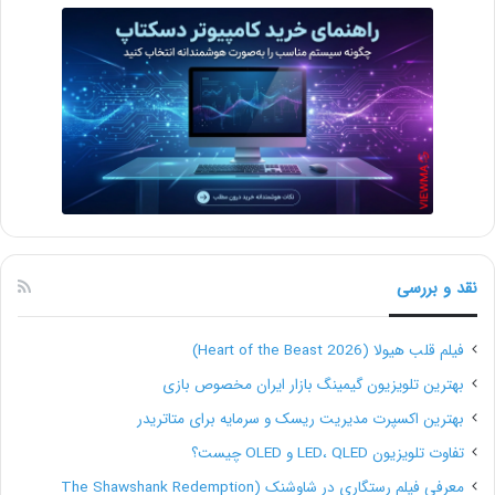
نقد و بررسی
فیلم قلب هیولا (Heart of the Beast 2026)
بهترین تلویزیون گیمینگ بازار ایران مخصوص بازی
بهترین اکسپرت مدیریت ریسک و سرمایه برای متاتریدر
تفاوت تلویزیون LED، QLED و OLED چیست؟
معرفی فیلم رستگاری در شاوشنک (The Shawshank Redemption