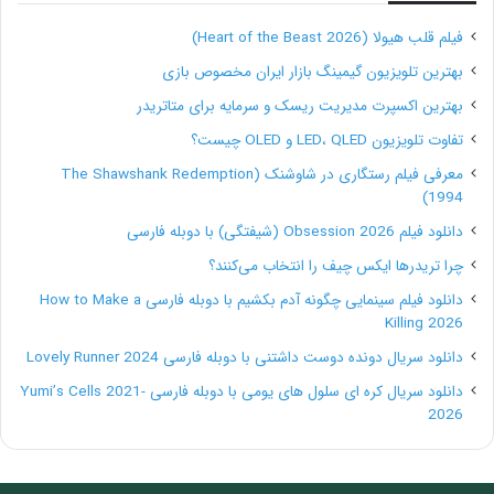
بهترین آن ها کار ساده ای نیست. به جای آنکه به صورت
فیلم قلب هیولا (Heart of the Beast 2026)
تصادفی یکی از آن ها را انتخاب کنید، زمان کافی
بهترین تلویزیون گیمینگ بازار ایران مخصوص بازی
بگذارید و کسی را پیدا کنید که انتظارات شما را برآورده
بهترین اکسپرت مدیریت ریسک و سرمایه برای متاتریدر
می کند. به محض اینکه او را یافتید، می توانید وارد یک
تفاوت تلویزیون LED، QLED و OLED چیست؟
رابطه کاری بلند مدت شوید و این بهترین چیز در دنیا
معرفی فیلم رستگاری در شاوشنک (The Shawshank Redemption
1994)
برای هردوی شما خواهد بود.
دانلود فیلم Obsession 2026 (شیفتگی) با دوبله فارسی
چرا تریدرها ایکس چیف را انتخاب می‌کنند؟
دانلود فیلم سینمایی چگونه آدم بکشیم با دوبله فارسی How to Make a
Killing 2026
[av_button label=’برونسپاری پروژه و استخدام یک
دانلود سریال دونده دوست داشتنی با دوبله فارسی Lovely Runner 2024
نویسنده’
دانلود سریال کره ای سلول های یومی با دوبله فارسی Yumi’s Cells 2021-
2026
link=’manually,https://parsfreelancer.com/freelanc
er’ link_target=’_blank’ size=’large’ position=’center’