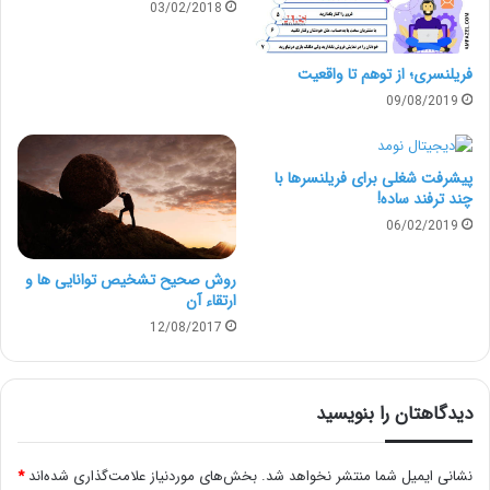
03/02/2018
1.مهارت های ترکیبی زبانی
فریلنسری؛ از توهم تا واقعیت
مهم نیست به دنبال چه نوع نویسنده ای هستید؛ یک
09/08/2019
متقاضی باید حتما در دستور زبان و مهارت های ترکیبی زبان
تسلط داشته باشد. غیر رسمی بودن یک نوشته، نمی تواند
پیشرفت شغلی برای فریلنسرها با
چند ترفند ساده!
دلیل موجهی برای گرامر ضعیف، ساختار جمله ای بد یا علایم
06/02/2019
نگارشی نادرست باشد. بررسی کنید که آیا نویسنده ی شما در
روش صحیح تشخیص توانایی ها و
آزمون زبانی شرکت کرده که نتایج آن را به شما نشان دهد. در
ارتقاء آن
غیر اینصورت به
دنبال آزمون زبان مناسبی
برای شرکت دادن
12/08/2017
وی باشید. یک نویسنده ی خوب از این کار شما استقبال
خواهد کرد.
دیدگاهتان را بنویسید
2.بلاگ، نمونه کار یا وب سایت
نشانی ایمیل شما منتشر نخواهد شد.
بخش‌های موردنیاز علامت‌گذاری شده‌اند
*