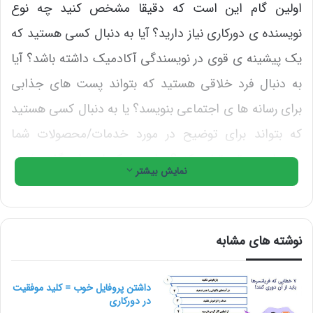
اولین گام این است که دقیقا مشخص کنید چه نوع
نویسنده ی دورکاری نیاز دارید؟ آیا به دنبال کسی هستید که
یک پیشینه ی قوی در نویسندگی آکادمیک داشته باشد؟ آیا
به دنبال فرد خلاقی هستید که بتواند پست های جذابی
برای رسانه ها ی اجتماعی بنویسد؟ یا به دنبال کسی هستید
که بتواند برای توضیح در مورد خدمات/محصولات شما
محتوای صوتی تولید کند؟ برای هریک از موارد گفته شده،
نمایش بیشتر
مهارت های جداگانه ای نیاز است. اگرچه نویسنده های
بسیاری نیز وجود دارند که با تلاش فراوان تمام مهارت ها در
تمام سبک های نویسندگی را کسب کرده اند.
نوشته های مشابه
به محض آن که مشخص کردید به دنبال چه فردی هستید،
داشتن پروفایل خوب = کلید موفقیت
می توانید افراد متقاضی را با شش روش زیر، ارزیابی نمایید.
در دورکاری