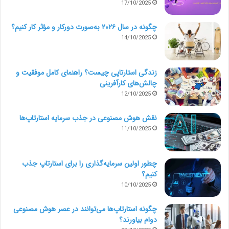
17/10/2025
سخت نگیرید.
چگونه در سال ۲۰۲۶ به‌صورت دورکار و مؤثر کار کنیم؟
نویسنده های خوبی وجود دارند که هیچ مدرکی در زمینه ی
14/10/2025
زبان و ادبیات ندارند. آن ها مهارت های نوستاری خود را در
طول زمان و به دلیل علاقه توسعه داده اند. از سوی دیگر
زندگی استارتاپی چیست؟ راهنمای کامل موفقیت و
چالش‌های کارآفرینی
نویسندگان با مدرک و سابقه دانشگاهی معتبر وجود دارند که
12/10/2025
مهارت های بهتری ممکن است داشته باشند. زمانی که سابقه
نقش هوش مصنوعی در جذب سرمایه استارتاپ‌ها
ی یک نویسنده دورکار را بررسی می کنید در مورد مدرک
11/10/2025
دانشگاهی او انعطاف پذیر باشید.
چطور اولین سرمایه‌گذاری را برای استارتاپ جذب
6.یک یا دو قطعه قابل پرداخت را به نویسنده دورکار
کنیم؟
تخصیص دهید.
10/10/2025
فریلنسر کارمند استخدام شده ی شما نیست. نیاز نیست که
چگونه استارتاپ‌ها می‌توانند در عصر هوش مصنوعی
دوام بیاورند؟
با او وارد یک قرارداد بلندمدت شوید. پس از اینکه از انجام