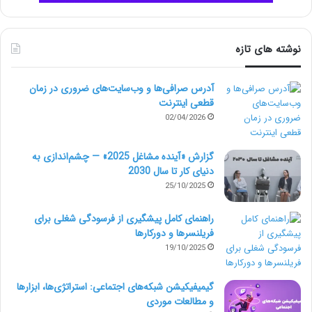
که برای نوشتن در مورد موضوع می خواهد به کار بگیرد،
برای شما ارسال کند.
نوشته های تازه
4.یک قطعه از کار اصلی یا بخش کوچکی از پروژه را
مشخص کنید.
آدرس صرافی‌ها و وب‌سایت‌های ضروری در زمان
قطعی اینترنت
اکثر نویسنده ها، موافق هستند که در ابتدای فرآیند پروژه،
02/04/2026
بخش کوچکی از کار را انجام دهند. پس از اینکه نوع نوشتار
گزارش «آینده مشاغل 2025» — چشم‌اندازی به
مورد نظرتان را تعیین کردید، بخش کوچکی از کار را مشخص
دنیای کار تا سال 2030
25/10/2025
کرده و به نویسنده دورکار بدهید. از او بخواهید تا آن بخش
را نگارش کرده و یک بند مقدمه برای آن بنویسد. این کار
راهنمای کامل پیشگیری از فرسودگی شغلی برای
فریلنسرها و دورکارها
مهارت سازماندهی و توانایی چینش منطقی کار آن ها را به
19/10/2025
شما نشان خواهد داد.
گیمیفیکیشن شبکه‌های اجتماعی: استراتژی‌ها، ابزارها
و مطالعات موردی
5.مدارک تحصیلی آن ها را بررسی کنید، اما خیلی