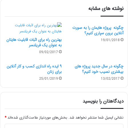
مدتی به شرکت ندارد؟ دلیلی که اغلب کارفرمایان بر اساس
نوشته های مشابه
آن اقدام به استخدام فریلنسر می‌کنند این است: برای
ذخیره در منابع مالی. وقتی یک شرکت با فریلنسرها یا
چگونه پروژه هایمان را به صورت
پیمانکاران کار می‌کند این انتخاب را دارد تا بتواند با
آنلاین برون سپاری کنیم؟
بهترین راه برای اثبات قابلیت هایتان
19/01/2018
استعدادترین کارمندان را به کار بگیرد بدون اینکه هیچ‌گونه
به عنوان یک فریلنسر
تعهدی برای ادامه دادن همکاری با آن‌ها داشته باشد. وقتی
09/02/2017
فریلنسر استخدام می‌کنید با پایان یافتن پروژه، پرداخت نیز
چگونه در سال جدید پروژه های
۹ ایده راه اندازی کسب و کار آنلاین
بیشتری نصیب خود کنیم؟
برای زنان
متوقف می‌شود.
25/01/2019
13/02/2017
قبل از اینکه
فریلنسر
شوم شرکت‌ها متعهد بودند هرماه به
من چندین هزار دلار پرداخت کنند بدون اینکه تاریخ پایان
دیدگاهتان را بنویسید
همکاری مشخص باشد. اگر این کار را نمی‌کردند من هم برای
نشانی ایمیل شما منتشر نخواهد شد.
بخش‌های موردنیاز علامت‌گذاری شده‌اند
*
آن‌ها کار نمی‌کردم؛ اما اکنون‌ که فریلنسر هستم، به
د