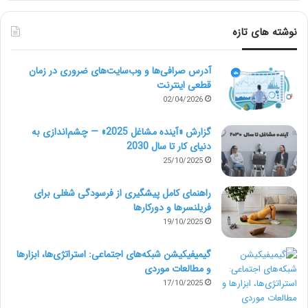
استخدام تعداد زیادی کارمند کفایت می‌کند.
نوشته های تازه
مطابق با هزینه‌ای که پرداخت می‌کنید
آدرس صرافی‌ها و وب‌سایت‌های ضروری در زمان
حداکثر خدمات ممکن را می‌گیرید
قطعی اینترنت
02/04/2026
وقتی کارمندی را استخدام می‌کنید احتمال اینکه کارمندتان
گزارش «آینده مشاغل 2025» — چشم‌اندازی به
فقط برای اینکه اخراج نشود حداقل کار ممکن را انجام دهد
دنیای کار تا سال 2030
بسیار زیاد است. هرکسی که در دنیای شرکت داری زندگی
25/10/2025
کرده حتماً با چند نمونه از این کارمندان برخورد داشته است.
راهنمای کامل پیشگیری از فرسودگی شغلی برای
فریلنسرها و دورکارها
بعضی از کارمندان حداکثر تلاششان را می‌کنند تا بهترین
19/10/2025
خدمات ممکن را به شرکت ارائه دهند و ترفیع بگیرند اما
گیمیفیکیشن شبکه‌های اجتماعی: استراتژی‌ها، ابزارها
بقیه به همین‌که مدتی کار کنند و بعد بازنشسته شوند
و مطالعات موردی
راضی‌اند. این صحنه‌ی آشنا از فضای اداری به‌طور واضح
17/10/2025