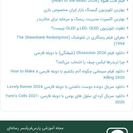
فیلم قلب هیولا (Heart of the Beast 2026)
دارد، سطح شایسته‌سالاری در Valley و جاهای دیگر پایین
بهترین تلویزیون گیمینگ بازار ایران مخصوص بازی
آمده است. در برخی قسمت‌های اروپا اخراج کردن کارمندان
بهترین اکسپرت مدیریت ریسک و سرمایه برای متاتریدر
آن‌قدر سخت است که تقریباً هیچ منفعتی در ارتقای شغلی و
تفاوت تلویزیون LED، QLED و OLED چیست؟
استخدام نیروی جدید وجود ندارد. شرکت‌هایی که تحت
معرفی فیلم رستگاری در شاوشنک (The Shawshank Redemption
1994)
تأثیر اتحادیه کارمندان هستند نیز در اداره‌‌ی شرکت با تمرکز
دانلود فیلم Obsession 2026 (شیفتگی) با دوبله فارسی
روی کیفیت کار کارمندان و شایسته‌سالاری دچار مشکل
چرا تریدرها ایکس چیف را انتخاب می‌کنند؟
هستند.
دانلود فیلم سینمایی چگونه آدم بکشیم با دوبله فارسی How to Make a
Killing 2026
مفهوم شایسته‌سالاری در قلب فریلنسینگ نهفته است.
دانلود سریال دونده دوست داشتنی با دوبله فارسی Lovely Runner 2024
مسئولین استخدام به‌جای تمرکز روی مدرک و تجربه، روی
دانلود سریال کره ای سلول های یومی با دوبله فارسی Yumi’s Cells 2021-
2026
پروژه‌های اخیر و نتایج آن‌ها تمرکز می‌کنند. فریلنسرها هم
به‌جای ارتقای شغلی، می‌توانند پروژه‌هایی با دستمزد بالاتر
دریافت کنند یا در استخدام شرکتی قرار بگیرند که پول
مجله آموزشی پارس‌فریلَنسر رسانه‌ای