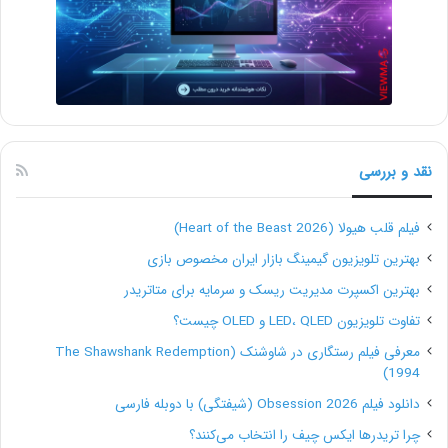
۸. ابزارهای بازنویسی محتوا و سئو
(Content Spinners)
سرویس‌هایی که محتوای بازنویسی‌شده برای لینک‌سازی
نقد و بررسی
می‌فروختند، با ChatGPT بی‌ارزش شدند. حالا هرکسی
می‌تواند مقالات کامل، منحصربه‌فرد و بهینه تولید کند.
فیلم قلب هیولا (Heart of the Beast 2026)
بهترین تلویزیون گیمینگ بازار ایران مخصوص بازی
پرامپت جایگزین:
بهترین اکسپرت مدیریت ریسک و سرمایه برای متاتریدر
«یک مقاله ۱۵۰۰ کلمه‌ای درباره ‘بهترین لپ‌تاپ‌های اقتصادی
تفاوت تلویزیون LED، QLED و OLED چیست؟
۲۰۲۵’ بنویس که برای این کلیدواژه بهینه‌سازی شده باشد.
معرفی فیلم رستگاری در شاوشنک (The Shawshank Redemption
1994)
شامل زیرعنوان‌ها و یک راهنمای خرید باشد.»
دانلود فیلم Obsession 2026 (شیفتگی) با دوبله فارسی
۹. ابزارهای تولید لوگو و شعار
چرا تریدرها ایکس چیف را انتخاب می‌کنند؟