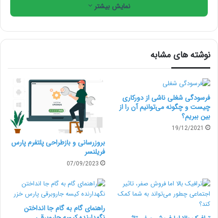
۱. آژانس‌های تولید محتوا
نمایش بیشتر
(Copywriting Agencies)
آژانس‌های کوچک تولید محتوا که وبلاگ، متن تبلیغاتی یا
نوشته های مشابه
توضیحات محصول می‌نوشتند، مشتریان خود را از دست
دادند. چرا؟ چون مشتریان متوجه شدند با یک پرامپت ساده
فرسودگی شغلی ناشی از دورکاری
می‌توانند ۸۰٪ کیفیت را در ۲۰٪ زمان دریافت کنند.
چیست و چگونه می‌توانیم آن را از
بین ببریم؟
19/12/2021
پرامپت جایگزین:
بروزرسانی و بازطراحی پلتفرم پارس
«یک توضیح محصول متقاعدکننده برای مت یوگای سازگار با
فریلنسر
07/09/2023
محیط زیست بنویس. لحن دوستانه اما حرفه‌ای باشد.
ویژگی‌ها را به‌صورت بولت پوینت بیاور و یک CTA کوتاه
اضافه کن.»
راهنمای گام‌ به‌ گام جا انداختن
نگهدارنده کیسه جاروبرقی