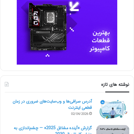
اپلیکیشن‌هایی که «۳۶۵ روز کپشن آماده» می‌فروختند، با
آمدن ChatGPT کارایی خود را از دست دادند. حالا برندها
می‌توانند محتوای شخصی‌سازی‌شده و فوری تولید کنند.
پرامپت جایگزین:
«۱۵ ایده برای پست اینستاگرام یک برند جواهرات دست‌ساز
بده، همراه با کپشن و هشتگ‌های پیشنهادی.»
۵. خدمات رزومه و کاورلتر
نوشته های تازه
پلتفرم‌هایی که برای نوشتن رزومه و کاورلتر صدها دلار
آدرس صرافی‌ها و وب‌سایت‌های ضروری در زمان
دریافت می‌کردند، دیگر جذابیت سابق را ندارند. کارجویان
قطعی اینترنت
02/04/2026
حالا رزومه خود را در چند دقیقه با ChatGPT بازنویسی و
برای هر موقعیت شغلی شخصی‌سازی می‌کنند.
گزارش «آینده مشاغل 2025» — چشم‌اندازی به