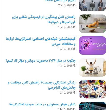
دنیای کار تا سال 2030
25/10/2025
پرامپت جایگزین:
راهنمای کامل پیشگیری از فرسودگی شغلی برای
«رزومه‌ی من را برای شغل Product Manager در گوگل
فریلنسرها و دورکارها
بازنویسی کن. بر مهارت‌های رهبری، تحلیل داده و تجربه
19/10/2025
هوش مصنوعی تأکید کن.»
گیمیفیکیشن شبکه‌های اجتماعی: استراتژی‌ها، ابزارها
و مطالعات موردی
۶. بازارهای فروش ایده (Idea
17/10/2025
Marketplaces)
چگونه در سال ۲۰۲۶ به‌صورت دورکار و مؤثر کار کنیم؟
14/10/2025
وب‌سایت‌هایی که ایده استارتاپی می‌فروختند دیگر جایگاهی
ندارند. چون هر کارآفرین می‌تواند از ChatGPT ده‌ها ایده
زندگی استارتاپی چیست؟ راهنمای کامل موفقیت و
چالش‌های کارآفرینی
معتبر و عملی دریافت کند.
12/10/2025
نقش هوش مصنوعی در جذب سرمایه استارتاپ‌ها
پرامپت جایگزین:
11/10/2025