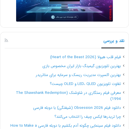
5- اتمام کار روزانه و زمان استراحت فرا رسیده
است.
6:00 عصر: کار روزانه شما رسماً تمام شده است. بروید و
لحظاتی را هم با خانواده و دوستانتان بگذرانید.
نقد و بررسی
وقتی برای کارهای روزانه تان نقشه و برنامه داشته
فیلم قلب هیولا (Heart of the Beast 2026)
باشید و بعبارتی سازماندهی شده عمل کنید، باعث
بهترین تلویزیون گیمینگ بازار ایران مخصوص بازی
خواهد شد تا در طول روز اثربخشی بیشتر و بهتری
بهترین اکسپرت مدیریت ریسک و سرمایه برای متاتریدر
داشته باشید. همین امور ساده روزانه را کافیست در
تفاوت تلویزیون LED، QLED و OLED چیست؟
زندگی و کار رعایت کنید تا به یک تعادل برسید و
معرفی فیلم رستگاری در شاوشنک (The Shawshank Redemption
ثابت کنید که چه فریلنسر برجسته ای هستید.
1994)
دانلود فیلم Obsession 2026 (شیفتگی) با دوبله فارسی
چرا تریدرها ایکس چیف را انتخاب می‌کنند؟
ارتباط کلامی
پروژه
زمان بندی
دانلود فیلم سینمایی چگونه آدم بکشیم با دوبله فارسی How to Make a