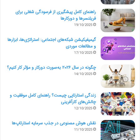
چون سنگین یا چرب بودن غذا باعث ایجاد خستگی و
راهنمای کامل پیشگیری از فرسودگی شغلی برای
خواب آلودگی بعد از ناهار می شود و شدیداً به خواب نیاز
فریلنسرها و دورکارها
پیدا خواهید کرد.
19/10/2025
گیمیفیکیشن شبکه‌های اجتماعی: استراتژی‌ها، ابزارها
1:00 عصر: برگردید سر کارتان
و مطالعات موردی
17/10/2025
5- زمان شروع شیف دوم کاری است.
چگونه در سال ۲۰۲۶ به‌صورت دورکار و مؤثر کار کنیم؟
14/10/2025
4:00 عصر: گزارش روزانه پیشرفت کار را برای مشتریان ارسال
نمایید.
زندگی استارتاپی چیست؟ راهنمای کامل موفقیت و
چالش‌های کارآفرینی
12/10/2025
نقش هوش مصنوعی در جذب سرمایه استارتاپ‌ها
11/10/2025