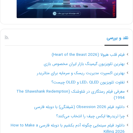
کدنویسی را ارائه می‌دهد، که آن را برای تمام سطوح مهارت
بسیار کاربرپسند می‌کند.
رابط کاربر پسند
نقد و بررسی
داشبورد وردپرس ساده است و به کاربران این امکان را
فیلم قلب هیولا (Heart of the Beast 2026)
می‌دهد تا بدون نیاز به تخصص فنی، به سرعت در میان
بهترین تلویزیون گیمینگ بازار ایران مخصوص بازی
بهترین اکسپرت مدیریت ریسک و سرمایه برای متاتریدر
عملکردهای مختلف حرکت کنند.
تفاوت تلویزیون LED، QLED و OLED چیست؟
سفارشی سازی گسترده
معرفی فیلم رستگاری در شاوشنک (The Shawshank Redemption
1994)
دانلود فیلم Obsession 2026 (شیفتگی) با دوبله فارسی
وردپرس با هزاران موضوع و پلاگین، گزینه‌های سفارشی
چرا تریدرها ایکس چیف را انتخاب می‌کنند؟
سازی بی نظیری را ارائه می‌دهد.
دانلود فیلم سینمایی چگونه آدم بکشیم با دوبله فارسی How to Make a
Killing 2026