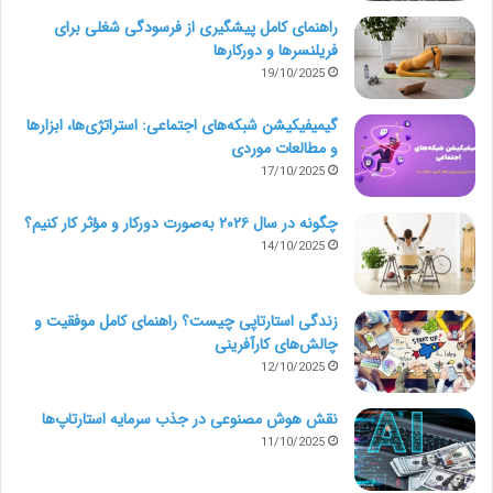
راهنمای کامل پیشگیری از فرسودگی شغلی برای
6- پس از تحویل گرفتن کار و رضایت کامل از نتیجه، وجه را
فریلنسرها و دورکارها
19/10/2025
برای فریلنسر آزاد سازید.
گیمیفیکیشن شبکه‌های اجتماعی: استراتژی‌ها، ابزارها
چرا پارس فریلنسر؟
و مطالعات موردی
17/10/2025
1_ ایجاد پروژه رایگان
چگونه در سال ۲۰۲۶ به‌صورت دورکار و مؤثر کار کنیم؟
14/10/2025
2_ مالیات و کمیسیون صفر
زندگی استارتاپی چیست؟ راهنمای کامل موفقیت و
3_ رابط کاربری ساده و روان
چالش‌های کارآفرینی
12/10/2025
4_ سرعت بارگذاری بیشتر نسبت به پلتفرم های مطرح
نقش هوش مصنوعی در جذب سرمایه استارتاپ‌ها
مارکت
11/10/2025