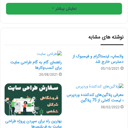
مدیریت کنید.
نمایش بیشتر
طراحی وب سایت در وردپرس به همان اندازه که قدرتمند
است، سازگار نیرز هست. شما به هزاران تم و افزونه دسترسی
نوشته های مشابه
دارید که به شما امکان می‌دهد طراحی و عملکرد سایت خود
را به راحتی شخصی سازی کنید.
واتساپ، اینستاگرام و فیسبوک از
دسترس خارج شد
راهنمای گام به گام طراحی سایت
برای کسب‌وکارها
05/10/2021
چرا وردپرس اینقدر محبوب است؟
20/08/2021
محبوبیت وردپرس به دلیل ویژگی‌های گسترده و ماهیت
کاربر پسند آن است. به اندازه کافی در بازار بوده است تا
معرفی پلاگین‌های کندکنندۀ وردپرس
؛ لیست کاملی از 75 پلاگین
نیازهای کاربر را به طور مؤثر درک کرده و برآورده کند. بیایید
08/02/2022
به برخی از مزایای کلیدی که باعث محبوبیت وردپرس
بهترین راه برای سپردن پروژه طراحی
می‌شود نگاه کنیم.
سایت به فریلنسرها