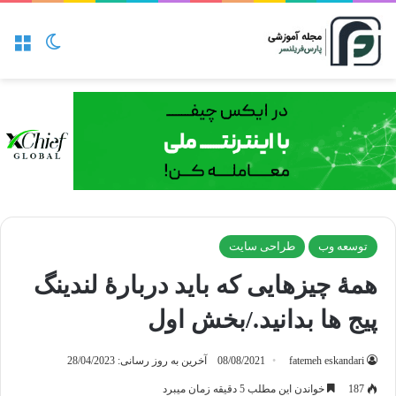
منو
تغییر پو
توسعه وب
طراحی سایت
همۀ چیزهایی که باید دربارۀ لندینگ
پیج ها بدانید./بخش اول
fatemeh eskandari
08/08/2021
آخرین به روز رسانی: 28/04/2023
187
خواندن این مطلب 5 دقیقه زمان میبرد