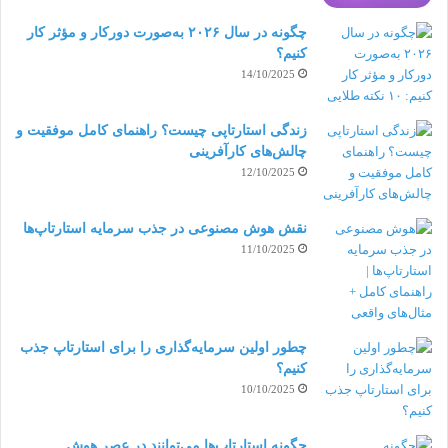
این صفحات چندین نوع مختلف دارند. با این حال
چگونه در سال ۲۰۲۶ به‌صورت دورکار و مؤثر کار
رایج‌ترین انواع آن دو مدل اصلی است: کوتاه و طولانی.
کنیم؟
14/10/2025
لندینگ پیج کوتاه (
Short-form landing
زندگی استارتاپی چیست؟ راهنمای کامل موفقیت و
)
pages
چالش‌های کارآفرینی
12/10/2025
این صفحات اطلاعات کمتری برای ارائه دارند. بنابراین
برای افزایش کلی تعداد مشتریان بسیار مناسب هستند.
نقش هوش مصنوعی در جذب سرمایه استارتاپ‌ها
11/10/2025
خصوصاً زمانی که می‌خواهید بازدیدکنندگان را تشویق به
دانلود پیشنهادات خود بکنید. اقبال این صفحات به دلیل
این است که محتوای کمتری دارند و احتمال حواس‌پرتی
چطور اولین سرمایه‌گذاری را برای استارتاپ جذب
کنیم؟
مخاطبان را کاهش می‌دهند.
10/10/2025
لندینگ پیج طولانی (
Long-form landing
چگونه استارتاپ‌ها می‌توانند در عصر هوش