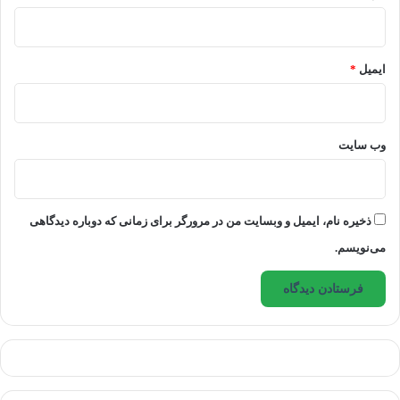
اقدام مورد نظر شما خواهد کرد.
ایمیل
*
وب‌ سایت
ذخیره نام، ایمیل و وبسایت من در مرورگر برای زمانی که دوباره دیدگاهی
می‌نویسم.
تفاوت لندینگ پیج با صفحۀ اصلی
(
home page
) چیست؟
لندینگ پیج‌ها با یک هدف خاص (دعوت به اقدام) طراحی
شده‌اند، اما صفحۀ اصلی وب‌سایت برای جستجو ساخته