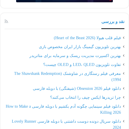
لندینگ پیج ویدئویی (
Video landing pages
)
این صفحات ممکن است به دلایل گوناگون با استقبال
نقد و بررسی
بازدیدکنندگان مواجه نشوند. اما تفاوت این صفحه با دیگر
فیلم قلب هیولا (Heart of the Beast 2026)
صفحات این است که مخاطب اختیار پخش ویدئو را
بهترین تلویزیون گیمینگ بازار ایران مخصوص بازی
خواهد داشت. درواقع به محض ورود مخاطب به صفحه
بهترین اکسپرت مدیریت ریسک و سرمایه برای متاتریدر
ویدئو پخش نمی‌شود. مطالعات نشان داده است که پخش
تفاوت تلویزیون LED، QLED و OLED چیست؟
خودکار پس‌زمینه‌های ویدئویی، ذهن بازدیدکننده را از
معرفی فیلم رستگاری در شاوشنک (The Shawshank Redemption
1994)
هدف اصلی صفحه (دعوت برای اقدام) منحرف می‌کند.
دانلود فیلم Obsession 2026 (شیفتگی) با دوبله فارسی
نتایج یک مطالعه بر روی مشتریان B2B نشان داد که 33
چرا تریدرها ایکس چیف را انتخاب می‌کنند؟
درصد افراد علت خروج خود از لندینگ پیج را پخش
دانلود فیلم سینمایی چگونه آدم بکشیم با دوبله فارسی How to Make a
Killing 2026
خودکار صوت یا ویدئو عنوان کردند. همین مطالعه نشان
دانلود سریال دونده دوست داشتنی با دوبله فارسی Lovely Runner
داد که صفحات فرودی که دربردارندۀ یک ویدئوی خاص
2024