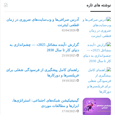
نوشته های تازه
شده است. صفحات اصلی بازدیدکنندگان را تشویق
می‌کنند تا نگاهی به بخش‌های مختلف سایت بیندازند،
آدرس صرافی‌ها و وب‌سایت‌های ضروری در زمان
قطعی اینترنت
روی لینک‌های بیشتری کلیک کنند و به طور کلی زمان
02/04/2026
بیشتری را در سایت بگذرانند. درواقع صفحات اصلی
شامل تمام چیزهایی هستند که یک برند یا کسب‌وکار ارائه
گزارش «آینده مشاغل 2025» — چشم‌اندازی به
دنیای کار تا سال 2030
می‌کند. در صفحات اصلی اطلاعات کوتاهی از موضوعات
25/10/2025
مختلف مطرح می‌شود تا کنجکاوی مخاطب را برای دیدن
راهنمای کامل پیشگیری از فرسودگی شغلی برای
ادامۀ مطلب تحریک کند. هدف از تمام این کارها نیز ارائۀ
فریلنسرها و دورکارها
19/10/2025
یک نمای کلی از کسب‌وکار است.
لندینگ پیج‌ چه انواعی دارد؟
گیمیفیکیشن شبکه‌های اجتماعی: استراتژی‌ها،
ابزارها و مطالعات موردی
وقتی از طراحی لندینگ پیج صحبت می‌کنیم، باید بدانیم که
17/10/2025