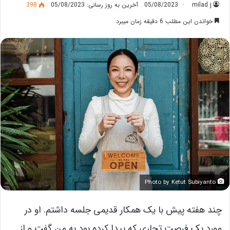
milad j
05/08/2023
آخرین به روز رسانی: 05/08/2023
398
خواندن این مطلب 6 دقیقه زمان میبرد
Photo by Ketut Subiyanto
چند هفته پیش با یک همکار قدیمی جلسه داشتم. او در
مورد یک فرصت تجاری که پیدا کرده بود به من گفت و از