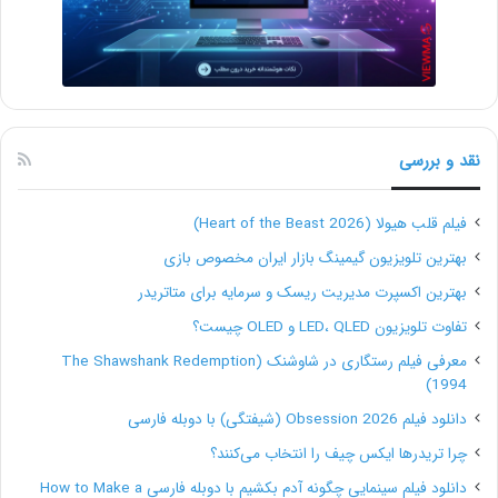
خوبی نخواهد داشت.
شما نمی توانید برندی بر اساس آن بسازید
برند چیزی است که کسب و کار شما را از دیگران متمایز می
نقد و بررسی
کند. هنگامی که شما یک برند معتبر دارید، مردم محصول
فیلم قلب هیولا (Heart of the Beast 2026)
شما را بر هر گزینه دیگری انتخاب می کنند زیرا می دانند که
بهترین تلویزیون گیمینگ بازار ایران مخصوص بازی
شما هستید که کیفیت را ارائه می دهید.
بهترین اکسپرت مدیریت ریسک و سرمایه برای متاتریدر
تفاوت تلویزیون LED، QLED و OLED چیست؟
علاوه بر این، با یک نام تجاری، می‌توانید کسب‌وکار متفاوتی
معرفی فیلم رستگاری در شاوشنک (The Shawshank Redemption
را راه‌اندازی کنید، و از قبل مخاطبی خواهید داشت، زیرا
1994)
مردم از قبل شما را برای نحوه کارتان، بالاتر از هر محصولی،
دانلود فیلم Obsession 2026 (شیفتگی) با دوبله فارسی
چرا تریدرها ایکس چیف را انتخاب می‌کنند؟
می‌شناسند.
دانلود فیلم سینمایی چگونه آدم بکشیم با دوبله فارسی How to Make a