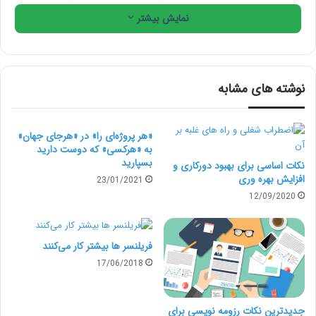
موردنظر خودشان را ندارند. از آنجا که کاربران دیگر به‌ندرت
نمایش بیشتر
آدرس سایت‌ها را به‌خاطر می‌سپارند یا در جایی ذخیره
می‌کنند، موقع قطعی اینترنت سردرگمی بزرگی گریبان‌گیر
کاربران می‌شود و پیداکردن سایت‌های حتی پیش‌پاافتاده به
نوشته های مشابه
مشکلی بزرگ تبدیل می‌شود.
«هر پروژه‌ای را» در «هرجای جهان»
به «هرکسی» که دوست دارید
بسپارید
نکات اساسی برای بهبود دورکاری و
افزایش بهره وری
23/01/2021
12/09/2020
یکی از روش‌های ذخیره‌سازی آدرس سایت‌ها
در کنار نام آن‌ها استفاده از بوکمارک در مرورگر
فریلنسر ها بیشتر کار می‌کنند
17/06/2018
است، اما کاربران عادی معمولا از آن استفاده
نمی‌کنند.
جدیدترین نکات رزومه‌ نویسی برای