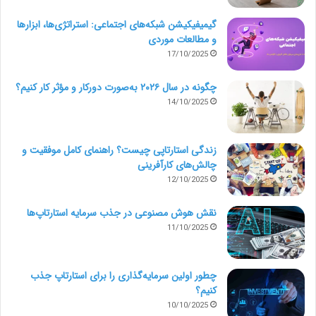
بیتمکس
https://bitmax.ir/
۱۳۰۵۳۸۰
گیمیفیکیشن شبکه‌های اجتماعی: استراتژی‌ها، ابزارها
و مطالعات موردی
تترلند
https://tetherland.com/
۹۱۳۰۰۳۰۰
17/10/2025
چگونه در سال ۲۰۲۶ به‌صورت دورکار و مؤثر کار کنیم؟
۹۱۰۷۰۰۶۰
سرمایکس
https://sarmayex.com/
14/10/2025
۹۱۰۷۱۰۶۰
زندگی استارتاپی چیست؟ راهنمای کامل موفقیت و
https://arzinja.ir/
چالش‌های کارآفرینی
ارزینجا
۹۱۰۳۵۰۵۰
(تغییر دامنه)
12/10/2025
نقش هوش مصنوعی در جذب سرمایه استارتاپ‌ها
راستین
https://raastin.com/
۲۸۴۲۴۰۸۱
11/10/2025
ایران
چطور اولین سرمایه‌گذاری را برای استارتاپ جذب
اکسچنج
https://iranexchange.com/
۹۱۰۹۱۰۰۰
کنیم؟
10/10/2025
(ایرانیکارت)