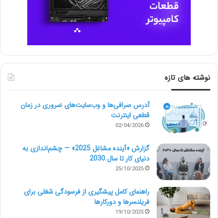
تبدیل
https://tabdeal.org/
۹۱۰۰۴۴۰۹
بیت ۲۴
https://bit۲۴.cash/
۹۱۰۷۰۳۹۴
کیف پول من
https://kifpool.me/
۹۱۰۹۸۴۰۴
نوشته های تازه
اوکی‌اکسچنج
https://ok-ex.io/
۹۱۰۰۱۰۴۰
آدرس صرافی‌ها و وب‌سایت‌های ضروری در زمان
۸۴۲۰۹۵۵
قطعی اینترنت
ارزپلاس
https://arzplus.net/
02/04/2026
۹۲۰۰۵۴۹۶
گزارش «آینده مشاغل 2025» — چشم‌اندازی به
رمزینکس
https://ramzinex.com/
۶۲۹۹۹۲۱۴
دنیای کار تا سال 2030
25/10/2025
۹۱۳۰۸۴۹۴
https://pro.exir.trade/
راهنمای کامل پیشگیری از فرسودگی شغلی برای
اکسیر
(تغییر دامنه)
۹۱۳۰۰۲۳۶
فریلنسرها و دورکارها
19/10/2025