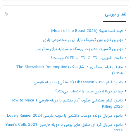
نام
نشانی وب‌سایت
نقد و بررسی
امور مالیاتی کشور
intamedia.ir
فیلم قلب هیولا (Heart of the Beast 2026)
سامانه ثنا
sana.adliran.ir
بهترین تلویزیون گیمینگ بازار ایران مخصوص بازی
بهترین اکسپرت مدیریت ریسک و سرمایه برای متاتریدر
مرکز اطلاعات راه‌های کشور
www.۱۴۱.ir
تفاوت تلویزیون LED، QLED و OLED چیست؟
معرفی فیلم رستگاری در شاوشنک (The Shawshank Redemption
خدمات الکترونیک پلیس
www.epolice.ir
1994)
دانلود فیلم Obsession 2026 (شیفتگی) با دوبله فارسی
پلیس فتا
https://policefata.ir/
چرا تریدرها ایکس چیف را انتخاب می‌کنند؟
دانلود فیلم سینمایی چگونه آدم بکشیم با دوبله فارسی How to Make a
سازمان ثبت احوال
www.sabteahval.ir
Killing 2026
دانلود سریال دونده دوست داشتنی با دوبله فارسی Lovely Runner 2024
خدمات الکترونیک انتظامی
www.epolice.ir
دانلود سریال کره ای سلول های یومی با دوبله فارسی Yumi’s Cells 2021-
2026