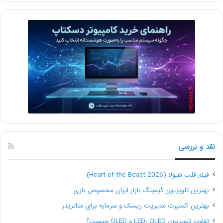
نقد و بررسی
فیلم قلب هیولا (Heart of the Beast 2026)
بهترین تلویزیون گیمینگ بازار ایران مخصوص بازی
بهترین اکسپرت مدیریت ریسک و سرمایه برای متاتریدر
تفاوت تلویزیون LED، QLED و OLED چیست؟