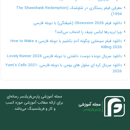
معرفی فیلم رستگاری در شاوشنک (The Shawshank Redemption
1994)
دانلود فیلم Obsession 2026 (شیفتگی) با دوبله فارسی
چرا تریدرها ایکس چیف را انتخاب می‌کنند؟
دانلود فیلم سینمایی چگونه آدم بکشیم با دوبله فارسی How to Make a
Killing 2026
دانلود سریال دونده دوست داشتنی با دوبله فارسی Lovely Runner 2024
دانلود سریال کره ای سلول های یومی با دوبله فارسی Yumi’s Cells 2021-
2026
مجله آموزشی پارس‌فریلَنسر رسانه‌ای
برای ارائه مطالب آموزشی حوزه کسب
و کار و فریلنسینگ می‌باشد.