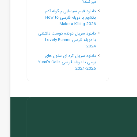
می‌کنند؟
دانلود فیلم سینمایی چگونه آدم
بکشیم با دوبله فارسی How to
Make a Killing 2026
دانلود سریال دونده دوست داشتنی
با دوبله فارسی Lovely Runner
2024
دانلود سریال کره ای سلول های
یومی با دوبله فارسی Yumi’s Cells
2021-2026