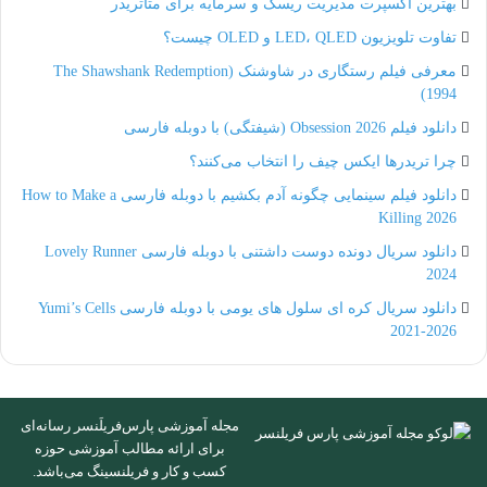
بهترین اکسپرت مدیریت ریسک و سرمایه برای متاتریدر
تفاوت تلویزیون LED، QLED و OLED چیست؟
معرفی فیلم رستگاری در شاوشنک (The Shawshank Redemption
1994)
دانلود فیلم Obsession 2026 (شیفتگی) با دوبله فارسی
چرا تریدرها ایکس چیف را انتخاب می‌کنند؟
دانلود فیلم سینمایی چگونه آدم بکشیم با دوبله فارسی How to Make a
Killing 2026
دانلود سریال دونده دوست داشتنی با دوبله فارسی Lovely Runner
2024
دانلود سریال کره ای سلول های یومی با دوبله فارسی Yumi’s Cells
2021-2026
مجله آموزشی پارس‌فریلَنسر رسانه‌ای
برای ارائه مطالب آموزشی حوزه
کسب و کار و فریلنسینگ می‌باشد.