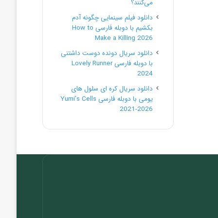
می‌کنند؟
دانلود فیلم سینمایی چگونه آدم
بکشیم با دوبله فارسی How to
Make a Killing 2026
دانلود سریال دونده دوست داشتنی
با دوبله فارسی Lovely Runner
2024
دانلود سریال کره ای سلول های
یومی با دوبله فارسی Yumi’s Cells
2021-2026