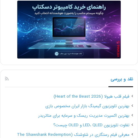
نقد و بررسی
فیلم قلب هیولا (Heart of the Beast 2026)
بهترین تلویزیون گیمینگ بازار ایران مخصوص بازی
بهترین اکسپرت مدیریت ریسک و سرمایه برای متاتریدر
تفاوت تلویزیون LED، QLED و OLED چیست؟
معرفی فیلم رستگاری در شاوشنک (The Shawshank Redemption