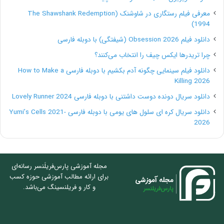
معرفی فیلم رستگاری در شاوشنک (The Shawshank Redemption
1994)
دانلود فیلم Obsession 2026 (شیفتگی) با دوبله فارسی
چرا تریدرها ایکس چیف را انتخاب می‌کنند؟
دانلود فیلم سینمایی چگونه آدم بکشیم با دوبله فارسی How to Make a
Killing 2026
دانلود سریال دونده دوست داشتنی با دوبله فارسی Lovely Runner 2024
دانلود سریال کره ای سلول های یومی با دوبله فارسی Yumi’s Cells 2021-
2026
مجله آموزشی پارس‌فریلَنسر رسانه‌ای
برای ارائه مطالب آموزشی حوزه کسب
و کار و فریلنسینگ می‌باشد.