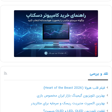
نقد و بررسی
فیلم قلب هیولا (Heart of the Beast 2026)
بهترین تلویزیون گیمینگ بازار ایران مخصوص بازی
بهترین اکسپرت مدیریت ریسک و سرمایه برای متاتریدر
تفاوت تلویزیون LED، QLED و OLED چیست؟