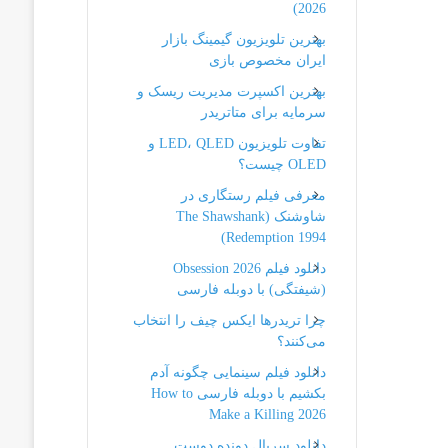
2026)
بهترین تلویزیون گیمینگ بازار
ایران مخصوص بازی
بهترین اکسپرت مدیریت ریسک و
سرمایه برای متاتریدر
تفاوت تلویزیون LED، QLED و
OLED چیست؟
معرفی فیلم رستگاری در
شاوشنک (The Shawshank
Redemption 1994)
دانلود فیلم Obsession 2026
(شیفتگی) با دوبله فارسی
چرا تریدرها ایکس چیف را انتخاب
می‌کنند؟
دانلود فیلم سینمایی چگونه آدم
بکشیم با دوبله فارسی How to
Make a Killing 2026
دانلود سریال دونده دوست