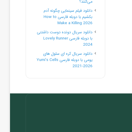
می‌کنند؟
دانلود فیلم سینمایی چگونه آدم
بکشیم با دوبله فارسی How to
Make a Killing 2026
دانلود سریال دونده دوست داشتنی
با دوبله فارسی Lovely Runner
2024
دانلود سریال کره ای سلول های
یومی با دوبله فارسی Yumi’s Cells
2021-2026