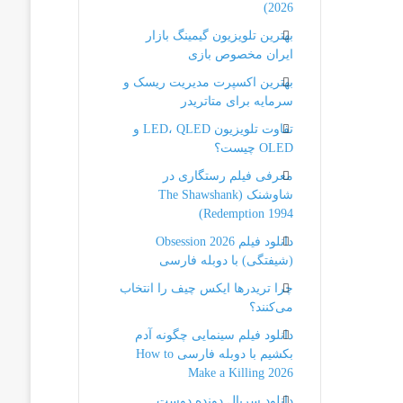
2026)
بهترین تلویزیون گیمینگ بازار
ایران مخصوص بازی
بهترین اکسپرت مدیریت ریسک و
سرمایه برای متاتریدر
تفاوت تلویزیون LED، QLED و
OLED چیست؟
معرفی فیلم رستگاری در
شاوشنک (The Shawshank
Redemption 1994)
دانلود فیلم Obsession 2026
(شیفتگی) با دوبله فارسی
چرا تریدرها ایکس چیف را انتخاب
می‌کنند؟
دانلود فیلم سینمایی چگونه آدم
بکشیم با دوبله فارسی How to
Make a Killing 2026
دانلود سریال دونده دوست