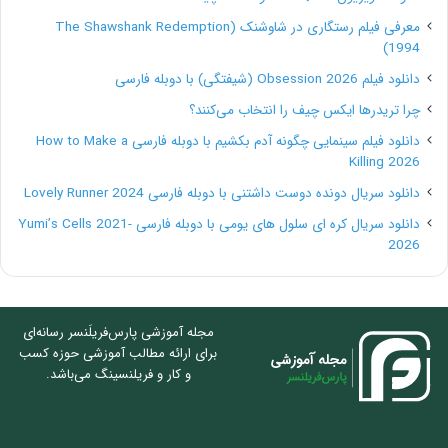
معرفی فیلم رستگاری در شاوشنک (The Shawshank Redemption
1994)
دانلود فیلم Obsession 2026 (شیفتگی) با دوبله فارسی
چرا تریدرها ایکس چیف را انتخاب می‌کنند؟
دانلود فیلم سینمایی چگونه آدم بکشیم با دوبله فارسی How to Make a
Killing 2026
دانلود سریال دونده دوست داشتنی با دوبله فارسی Lovely Runner 2024
دانلود سریال کره ای سلول های یومی با دوبله فارسی Yumi’s Cells 2021-
2026
مجله آموزشی پارس‌فریلَنسر رسانه‌ای
برای ارائه مطالب آموزشی حوزه کسب
و کار و فریلنسینگ می‌باشد.