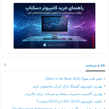
نقد و بررسی
فیلم قلب هیولا (Heart of the Beast 2026)
بهترین تلویزیون گیمینگ بازار ایران مخصوص بازی
بهترین اکسپرت مدیریت ریسک و سرمایه برای متاتریدر
تفاوت تلویزیون LED، QLED و OLED چیست؟
معرفی فیلم رستگاری در شاوشنک (The Shawshank Redemption