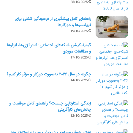
25/10/2025
دارند. کدنویسان نرم افزار دانا از جنریک ها استفاده می کنند
راهنمای کامل پیشگیری از فرسودگی شغلی برای
تا دیگر نیازی به cast کردن نداشته باشند.
فریلنسرها و دورکارها
19/10/2025
3. همیشه بازبینی های
Parameter precondition
را انجام
گیمیفیکیشن شبکه‌های اجتماعی: استراتژی‌ها، ابزارها
دهید
و مطالعات موردی
17/10/2025
سیستم fail fast سیستمی است که به محض تشخیص
چگونه در سال ۲۰۲۶ به‌صورت دورکار و مؤثر کار کنیم؟
خطا در کدها ، اجرای برنامه را متوقف می کند. این قابلیت
14/10/2025
به برنامه نویسان کمک میکند تا بتوانند به هنگام تولید پروژه
های پیچیده که قسمت های زیادی دارند ، کدهایی را که
زندگی استارتاپی چیست؟ راهنمای کامل موفقیت و
ایراد دارند به سرعت تشخیص دهند .
چالش‌های کارآفرینی
12/10/2025
استفاده از سیستم fail fast باعث می شود تااحتمال درستی
نقش هوش مصنوعی در جذب سرمایه استارتاپ‌ها