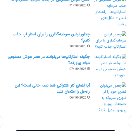
پارامترهای نوشته شده بیشتر شود.همچنین می توانید
11/10/2025
پارامترهای بدون مقدار را که مان عملکرد درست برنامه
هایتان می شود ، حذف نمایید.Google Guava لیستی از
چطور اولین سرمایه‌گذاری را برای استارتاپ جذب
ابزارهای کنترل قابل اعتماد را معرفی کرده است که با
کنیم؟
استفاده از آن کار باpreconditon ها را راحت تر می
10/10/2025
چگونه استارتاپ‌ها می‌توانند در عصر هوش مصنوعی
کند.توصیه می شود precondition ها به هنگان دیباگ
دوام بیاورند؟
کردن ، خط به خط کنید تا تشخیص خط های معیوب
07/10/2025
برایتان راحت تر شود.
آیا فضای کار اشتراکی شما نیمه‌ خالی است؟ این
راه‌حل را امتحان کنید
4. از قابلیت تغییر پذیری
object
ها استفاده نکنید
06/10/2025
یک شی ء(object) تغییر پذیر در هر مرحله ای قابل تغیر
است. خیلی راحت می توان متغیرهایش را تغییر داد.